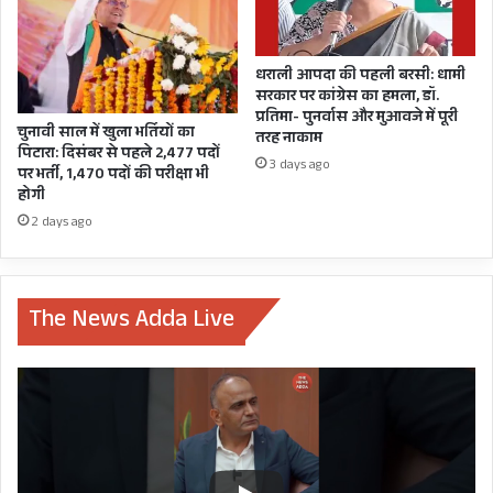
ये
गंभीर
सवाल
धराली आपदा की पहली बरसी: धामी
सरकार पर कांग्रेस का हमला, डॉ.
प्रतिमा- पुनर्वास और मुआवजे में पूरी
चुनावी साल में खुला भर्तियों का
तरह नाकाम
पिटारा: दिसंबर से पहले 2,477 पदों
3 days ago
पर भर्ती, 1,470 पदों की परीक्षा भी
होगी
2 days ago
The News Adda Live
ज्ञात हो कि हाल ही में मुख्यमंत्री पुष्कर सिंह धामी ने केंद्रीय
नागरिक उड्डयन मंत्री ज्योतिरादित्य सिंधिया से दिल्ली में
मुलाकात कर हेली सेवा शुरू करने का आग्रह किया था।
हेली सेवा का किराया प्रति यात्री 7700 रुपये तय किया
गया है। जाहिर है अगर आने वाले दिनों में यात्रा का संचालन