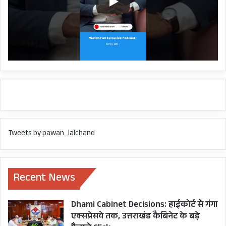
हफ्ते में तीन दिन हो जाता है तो इसका काफी फायदा
कुमाऊं क्षेत्र जाने वालों को होगा और एयर कनेक्टिविटी
बढ़ने का लाभ टूरिज्म सेक्टर को भी मिलेगा।
।
CM PUSHKAR SINGH DHAMI
Dehradun-Almora-Pithoragarh Heli Service
Tweets by pawan_lalchand
Heli service
UTTARAKHAND
Recent News
Dhami Cabinet Decisions: हाईकोर्ट से गंगा
एक्सप्रेसवे तक, उत्तराखंड कैबिनेट के बड़े