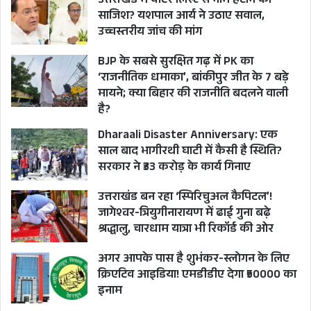
उत्तराखंड में वोटर लिस्ट से नाम हटाने की
साजिश? यशपाल आर्य ने उठाए सवाल,
उच्चस्तरीय जांच की मांग
BJP के सबसे सुरक्षित गढ़ में PK का
‘राजनीतिक धमाका’, बांकीपुर जीत के 7 बड़े
मायने; क्या बिहार की राजनीति बदलने वाली
है?
Dharaali Disaster Anniversary: एक
साल बाद भागीरथी घाटी में कैसी है स्थिति?
सरकार ने ₹33 करोड़ के कार्य गिनाए
उत्तराखंड बन रहा ‘स्पिरिचुअल कैपिटल’!
जागेश्वर-त्रियुगीनारायण में ढाई गुना बढ़े
श्रद्धालु, चारधाम यात्रा भी रिकॉर्ड की ओर
अगर आपके पास है शुभंकर-स्लोगन के लिए
क्रिएटिव आइडिया! एमडीडीए देगा ₹50000 का
इनाम