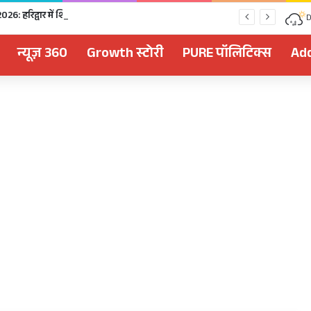
Kanwar Yatra 2026: हरिद्वार में शिवभक्तों पर हेलीकॉप्टर से पुष्पवर्षा, CM धामी ने धोए कांवड़ियों के चरण, अपने हाथों से परोसा भोजन
D
न्यूज़ 360
Growth स्टोरी
PURE पॉलिटिक्स
Add