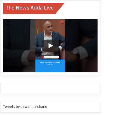
The News Adda Live
Tweets by pawan_lalchand