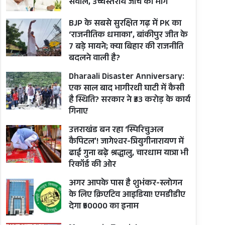
सवाल, उच्चस्तरीय जांच की मांग
BJP के सबसे सुरक्षित गढ़ में PK का
‘राजनीतिक धमाका’, बांकीपुर जीत के
7 बड़े मायने; क्या बिहार की राजनीति
बदलने वाली है?
Dharaali Disaster Anniversary:
एक साल बाद भागीरथी घाटी में कैसी
है स्थिति? सरकार ने ₹33 करोड़ के कार्य
गिनाए
उत्तराखंड बन रहा ‘स्पिरिचुअल
कैपिटल’! जागेश्वर-त्रियुगीनारायण में
ढाई गुना बढ़े श्रद्धालु, चारधाम यात्रा भी
रिकॉर्ड की ओर
अगर आपके पास है शुभंकर-स्लोगन
के लिए क्रिएटिव आइडिया! एमडीडीए
देगा ₹50000 का इनाम