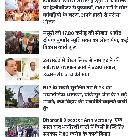
Kanwar Yatra 2026: हरिद्वार में शिवभक्तों
पर हेलीकॉप्टर से पुष्पवर्षा, CM धामी ने धोए
कांवड़ियों के चरण, अपने हाथों से परोसा
भोजन
मसूरी को 17.80 करोड़ की सौगात, शहीद
दीपक पुण्डीर स्मृति भवन का लोकार्पण, कई
विकास कार्य शुरू
उत्तराखंड में वोटर लिस्ट से नाम हटाने की
साजिश? यशपाल आर्य ने उठाए सवाल,
उच्चस्तरीय जांच की मांग
BJP के सबसे सुरक्षित गढ़ में PK का
‘राजनीतिक धमाका’, बांकीपुर जीत के 7 बड़े
मायने; क्या बिहार की राजनीति बदलने वाली
है?
Dharaali Disaster Anniversary: एक
साल बाद भागीरथी घाटी में कैसी है स्थिति?
सरकार ने ₹33 करोड़ के कार्य गिनाए