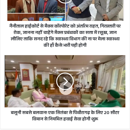
मरीजों की हो चुकी है मौत
को
अंतरिम
उत्तराखंड में 3 लाख 23 हजार 377
राहत,
गिरफ़्तारी
संक्रमित मरीज हो चुके हैं स्वस्थ
पर
नैनीताल हाईकोर्ट से मैक्स कॉरपोरेट को अंतरिम राहत, गिरफ़्तारी पर
रोक,
रोक, जानना नहीं चाहेंगे मैक्स प्रबंधकों का सत्ता में रसूख़, जान
जानना
उत्तराखंड में 95% संक्रमित मरीज हो चुके
लीजिए ताकि सनद रहे कि स्वास्थ्य विभाग की ना पर मेला स्वास्थ्य
नहीं
की हाँ कैसे भारी पड़ी होगी
हैं स्वस्थ
चाहेंगे
मैक्स
बलूनी
प्रबंधकों
सबसे
देहरादून में 47, अल्मोड़ा में 21, नैनीताल
का
बलवान!
सत्ता
में 14, चंपावत में 13, हरिद्वार और
एक
में
सितंबर
पिथौरागढ़ में 12-12, उधमसिंह नगर में
रसूख़,
से
जान
पिथौरागढ़
10, उत्तरकाशी में 8, चमोली में 6,
लीजिए
के
ताकि
लिए
बागेश्वर में 5, पौड़ी और रुद्रप्रयाग में 2-
सनद
20
बलूनी सबसे बलवान! एक सितंबर से पिथौरागढ़ के लिए 20 सीटर
रहे
2, टिहरी में हुई 1 नए संक्रमित मरीज की
सीटर
विमान से नियमित हवाई सेवा होगी शुरू
कि
विमान
स्वास्थ्य