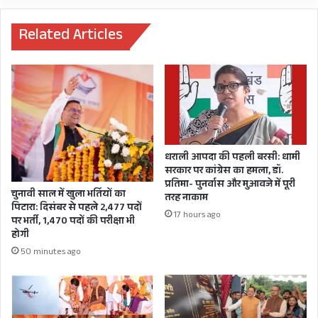
पुष्टि
से
विभाग
नियमित
की
हवाई
Related Articles
ना
सेवा
COVID DATA UTTARAKHAND
पर
होगी
मेला
शुरू
स्वास्थ्य
की
हाँ
कैसे
भारी
धराली आपदा की पहली बरसी: धामी
पड़ी
सरकार पर कांग्रेस का हमला, डॉ.
होगी
प्रतिमा- पुनर्वास और मुआवजे में पूरी
चुनावी साल में खुला भर्तियों का
तरह नाकाम
पिटारा: दिसंबर से पहले 2,477 पदों
17 hours ago
पर भर्ती, 1,470 पदों की परीक्षा भी
होगी
50 minutes ago