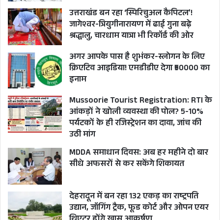
उत्तराखंड बन रहा ‘स्पिरिचुअल कैपिटल’!
जागेश्वर-त्रियुगीनारायण में ढाई गुना बढ़े
श्रद्धालु, चारधाम यात्रा भी रिकॉर्ड की ओर
अगर आपके पास है शुभंकर-स्लोगन के लिए
क्रिएटिव आइडिया! एमडीडीए देगा ₹50000 का
इनाम
Mussoorie Tourist Registration: RTI के
आंकड़ों ने खोली व्यवस्था की पोल? 5-10%
पर्यटकों के ही रजिस्ट्रेशन का दावा, जांच की
उठी मांग
MDDA समाधान दिवस: अब हर महीने दो बार
सीधे अफसरों से कर सकेंगे शिकायत
देहरादून में बन रहा 132 एकड़ का राष्ट्रपति
उद्यान, जॉगिंग ट्रैक, फूड कोर्ट और ओपन एयर
थिएटर होंगे खास आकर्षण