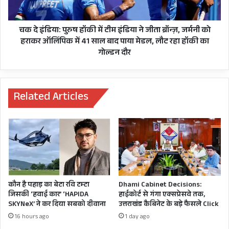
सख्ती
इंडिया
से
ने
हो
जीता
चक दे इंडिया: पुरुष हॉकी में टीम इंडिया ने जीता ब्रॉन्ज़, जर्मनी को
पालन,
ब्रॉन्ज़,
हराकर ऑलिंपिक में 41 साल बाद पाया मेडल, लौट रहा हॉकी का
केन्द्र
जर्मनी
गोल्डन दौर
ने
को
दिए
हराकर
राज्यों
ऑलिंपिक
को
में
Related Articles
निर्देश
41
साल
बाद
पाया
मेडल,
लौट
रहा
हॉकी
कौन है पहाड़ का बेटा रवि टम्टा
Dhami Cabinet Decisions:
का
जिसकी ‘हवाई कार’ ‘HAPIDA
हाईकोर्ट से गंगा एक्सप्रेसवे तक,
गोल्डन
SKYNeX’ ने कर दिया सबको दीवाना
उत्तराखंड कैबिनेट के बड़े फैसले Click
दौर
16 hours ago
1 day ago