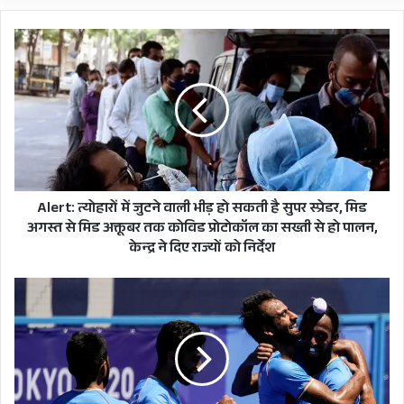
भारी बारिश का अंदेशा है। जबकि राजधानी देहरादून सहित
Alert:
मैदानी जिलों में हल्की बारिश रिकॉर्ड की जा सकती है।
त्योहारों
में
जुटने
UTTARAKHAND
WEATHER WARNING
वाली
भीड़
YELLOW ALERT
हो
सकती
है
सुपर
Alert: त्योहारों में जुटने वाली भीड़ हो सकती है सुपर स्प्रेडर, मिड
स्प्रेडर,
अगस्त से मिड अक्तूबर तक कोविड प्रोटोकॉल का सख्ती से हो पालन,
मिड
केन्द्र ने दिए राज्यों को निर्देश
अगस्त
से
चक
मिड
दे
अक्तूबर
इंडिया:
तक
पुरुष
कोविड
हॉकी
प्रोटोकॉल
में
का
टीम