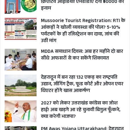
क्रिएटिव आइडिया! एमडीडीए देगा ₹50000 का
इनाम
Mussoorie Tourist Registration: RTI के
आंकड़ों ने खोली व्यवस्था की पोल? 5-10%
पर्यटकों के ही रजिस्ट्रेशन का दावा, जांच की
उठी मांग
MDDA समाधान दिवस: अब हर महीने दो बार
सीधे अफसरों से कर सकेंगे शिकायत
देहरादून में बन रहा 132 एकड़ का राष्ट्रपति
उद्यान, जॉगिंग ट्रैक, फूड कोर्ट और ओपन एयर
थिएटर होंगे खास आकर्षण
2027 को लेकर उत्तराखंड कांग्रेस का जोश
हाई! अब खड़गे आ रहे चुनावी बिगुल फूँकने,
क्या करेगी भाजपा?
PM Awas Yojana Uttarakhand: देहरादून