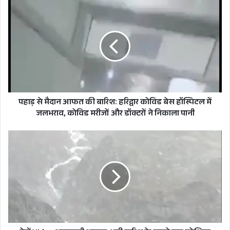
पहाड़
से
मैदान
आफत
की
बारिश:
हरिद्वार
कोविड
बेस
हॉस्पिटल
पहाड़ से मैदान आफत की बारिश: हरिद्वार कोविड बेस हॉस्पिटल में
CLOUDBURST CHAKRATA
में
जलभराव, कोविड मरीजों और डॉक्टरों ने निकाला पानी
जलभराव,
कोविड
देखें
मरीजों
Video
और
आसमानी
डॉक्टरों
आफत:
ने
भारी
निकाला
बारिश
पानी
के
चलते
एक