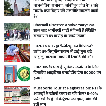
BJP के सबसे सुरक्षित गढ़ में PK का
‘राजनीतिक धमाका’, बांकीपुर जीत के 7 बड़े
मायने; क्या बिहार की राजनीति बदलने वाली
है?
Dharaali Disaster Anniversary: एक
साल बाद भागीरथी घाटी में कैसी है स्थिति?
सरकार ने ₹33 करोड़ के कार्य गिनाए
उत्तराखंड बन रहा ‘स्पिरिचुअल कैपिटल’!
जागेश्वर-त्रियुगीनारायण में ढाई गुना बढ़े
श्रद्धालु, चारधाम यात्रा भी रिकॉर्ड की ओर
अगर आपके पास है शुभंकर-स्लोगन के लिए
क्रिएटिव आइडिया! एमडीडीए देगा ₹50000 का
इनाम
Mussoorie Tourist Registration: RTI के
आंकड़ों ने खोली व्यवस्था की पोल? 5-10%
पर्यटकों के ही रजिस्ट्रेशन का दावा, जांच की
उठी मांग