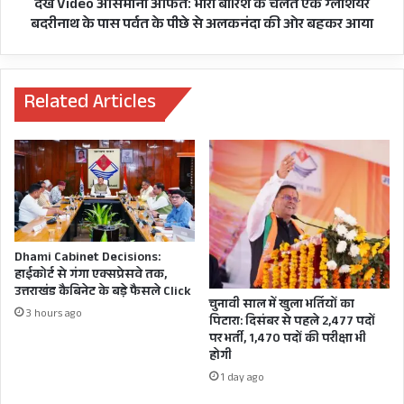
ग्लेशियर
देखें Video आसमानी आफत: भारी बारिश के चलते एक ग्लेशियर
बदरीनाथ
बदरीनाथ के पास पर्वत के पीछे से अलकनंदा की ओर बहकर आया
के
पास
पर्वत
के
Related Articles
पीछे
से
अलकनंदा
की
ओर
बहकर
आया
Dhami Cabinet Decisions:
हाईकोर्ट से गंगा एक्सप्रेसवे तक,
उत्तराखंड कैबिनेट के बड़े फैसले Click
चुनावी साल में खुला भर्तियों का
3 hours ago
पिटारा: दिसंबर से पहले 2,477 पदों
पर भर्ती, 1,470 पदों की परीक्षा भी
होगी
1 day ago