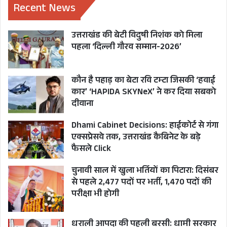
Recent News
इस अवसर पर रायपुर विधायक उमेश शर्मा काऊ, धनौल्टी
विधायक प्रीतम सिंह पंवार , गढ़वाल कमिश्नर सुशील
उत्तराखंड की बेटी विदुषी निशंक को मिला
कुमार, डीआईजी गढ़वाल के.एस. नगन्याल, जिलाधिकारी
पहला ‘दिल्ली गौरव सम्मान-2026’
टिहरी डॉ. सौरभ गहरवार, एसएसपी टिहरी नवनीत सिंह
भुल्लर एवं जिला प्रशासन के अधिकारी उपस्थित थे।
कौन है पहाड़ का बेटा रवि टम्टा जिसकी ‘हवाई
कार’ ‘HAPIDA SKYNeX’ ने कर दिया सबको
दीवाना
Dhami Cabinet Decisions: हाईकोर्ट से गंगा
एक्सप्रेसवे तक, उत्तराखंड कैबिनेट के बड़े
फैसले Click
चुनावी साल में खुला भर्तियों का पिटारा: दिसंबर
से पहले 2,477 पदों पर भर्ती, 1,470 पदों की
परीक्षा भी होगी
धराली आपदा की पहली बरसी: धामी सरकार