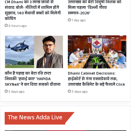
CM Dhami का 3 लाख छात्रों से
उत्तराखंड की बेटी विदुषी निशंक को
दिखाया
संवाद: बोले- नीतियों में शामिल होंगे
मिला पहला ‘दिल्ली गौरव
दम
सुझाव, 140 मेधावी बच्चों को मिलेगी
सम्मान-2026’
कोचिंग
1 day ago
6 hours ago
कौन है पहाड़ का बेटा रवि टम्टा
Dhami Cabinet Decisions:
जिसकी ‘हवाई कार’ ‘HAPIDA
हाईकोर्ट से गंगा एक्सप्रेसवे तक,
मुख्यमंत्री ने कहा कि आपदा प्रभावित क्षेत्रों में प्रशासन एवं
SKYNeX’ ने कर दिया सबको दीवाना
उत्तराखंड कैबिनेट के बड़े फैसले Click
एसडीआरएफ की टीमें निरंतर राहत एवं बचाव कार्यों के
3 days ago
3 days ago
साथ ही अन्य व्यवस्थाएं कर रही हैं।जबकि स्थानीय
विधायक भी अपने क्षेत्रों में हर स्थिति से निपटने को लेकर
The News Adda Live
निगरानी कर रहे हैं। मुख्यमंत्री धामी ने प्रभावित क्षेत्रों के
विधायकों से फोन पर वार्ता कर वहां के हालात का जायजा