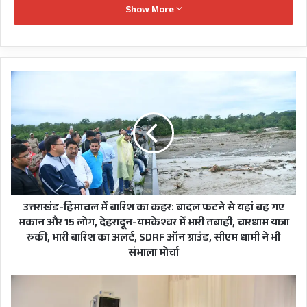
Show More
दौरा कर शुक्रवार रात्रि भारी बारिश और बादल फटने से हुई
तबाही का जायज़ा लिया। मुख्यमंत्री ने कमिश्नर गढ़वाल एवं
जिलाधिकारी टिहरी को निर्देश दिए कि आपदा प्रभावित क्षेत्र
उत्तराखंड-
के लोगों को सुरक्षित स्थानों पर ले जाया जाए तथा उनके
हिमाचल
लिए भोजन एवं अन्य आवश्यक सामग्री की पर्याप्त व्यवस्था
में
की जाए।
बारिश
का
कहर:
बादल
फटने
से
यहां
उत्तराखंड-हिमाचल में बारिश का कहर: बादल फटने से यहां बह गए
बह
मकान और 15 लोग, देहरादून-यमकेश्वर में भारी तबाही, चारधाम यात्रा
गए
रुकी, भारी बारिश का अलर्ट, SDRF ऑन ग्राउंड, सीएम धामी ने भी
मकान
संभाला मोर्चा
और
15
Ground
लोग,
Zero