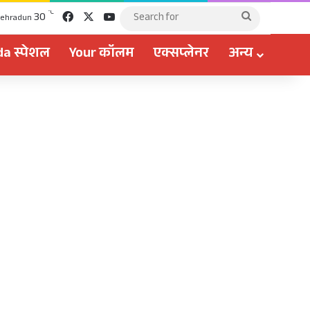
Facebook
X
YouTube
℃
30
Search
ehradun
for
a स्पेशल
Your कॉलम
एक्सप्लेनर
अन्य