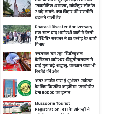
BJP के सबसे सुरक्षित गढ़ में PK का
‘राजनीतिक धमाका’, बांकीपुर जीत के
7 बड़े मायने; क्या बिहार की राजनीति
बदलने वाली है?
Dharaali Disaster Anniversary:
एक साल बाद भागीरथी घाटी में कैसी
है स्थिति? सरकार ने ₹33 करोड़ के कार्य
गिनाए
उत्तराखंड बन रहा ‘स्पिरिचुअल
कैपिटल’! जागेश्वर-त्रियुगीनारायण में
ढाई गुना बढ़े श्रद्धालु, चारधाम यात्रा भी
रिकॉर्ड की ओर
अगर आपके पास है शुभंकर-स्लोगन
के लिए क्रिएटिव आइडिया! एमडीडीए
देगा ₹50000 का इनाम
Mussoorie Tourist
Registration: RTI के आंकड़ों ने