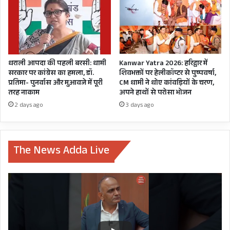
मुख्यमंत्री ने सितारगंज केंद्रीय कारागार के विस्तार के
प्रस्ताव पर 150.16 करोड़ रुपये की लागत से शीघ्र स्वीकृति
देने का अनुरोध किया।
धराली आपदा की पहली बरसी: धामी
Kanwar Yatra 2026: हरिद्वार में
सरकार पर कांग्रेस का हमला, डॉ.
शिवभक्तों पर हेलीकॉप्टर से पुष्पवर्षा,
प्रतिमा- पुनर्वास और मुआवजे में पूरी
CM धामी ने धोए कांवड़ियों के चरण,
तरह नाकाम
अपने हाथों से परोसा भोजन
2 days ago
3 days ago
The News Adda Live
मुख्यमंत्री ने प्रधानमंत्री नरेन्द्र मोदी की प्रेरणा से