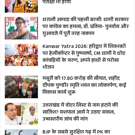
मुख्यमंत्री ने कहा कि उत्तराखण्ड सरकार प्रधानमंत्री नरेन्द्र
परीक्षा भी होगी
मोदी के नेतृत्व में ‘नए भारत’ की परिकल्पना को साकार
करने के लिए प्रतिबद्ध है। केंद्र सरकार का निरंतर
धराली आपदा की पहली बरसी: धामी सरकार
पर कांग्रेस का हमला, डॉ. प्रतिमा- पुनर्वास और
मार्गदर्शन और सहयोग राज्य के विकास को नई ऊर्जा प्रदान
मुआवजे में पूरी तरह नाकाम
कर रहा है।
Kanwar Yatra 2026: हरिद्वार में शिवभक्तों
पर हेलीकॉप्टर से पुष्पवर्षा, CM धामी ने धोए
CM PUSHKAR SINGH DHAMI
कांवड़ियों के चरण, अपने हाथों से परोसा
भोजन
Cyber Centre of Excellence
मसूरी को 17.80 करोड़ की सौगात, शहीद
HOME MINISTER AMIT SHAH
दीपक पुण्डीर स्मृति भवन का लोकार्पण, कई
विकास कार्य शुरू
UTTARAKHAND NEWS
उत्तराखंड में वोटर लिस्ट से नाम हटाने की
Uttarakhand Nivesh Utsav
साजिश? यशपाल आर्य ने उठाए सवाल,
उच्चस्तरीय जांच की मांग
BJP के सबसे सुरक्षित गढ़ में PK का