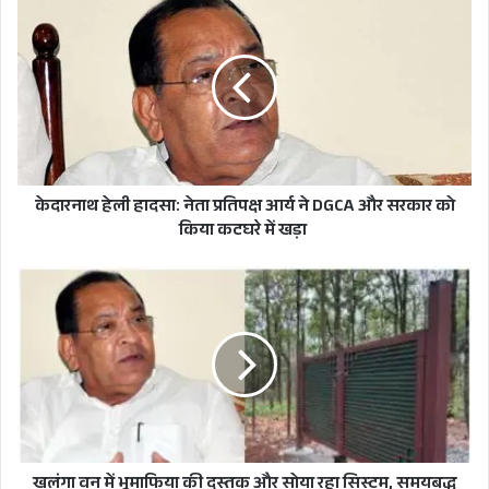
हेली
हादसा:
नेता
प्रतिपक्ष
आर्य
ने
DGCA
और
सरकार
केदारनाथ हेली हादसा: नेता प्रतिपक्ष आर्य ने DGCA और सरकार को
को
किया कटघरे में खड़ा
किया
कटघरे
खलंगा
में
वन
खड़ा
में
भूमाफिया
की
दस्तक
और
सोया
रहा
मुख्यमंत्री ने साइबर सुरक्षा के क्षेत्र में बढ़ती चुनौतियों के
सिस्टम,
खलंगा वन में भूमाफिया की दस्तक और सोया रहा सिस्टम, समयबद्ध