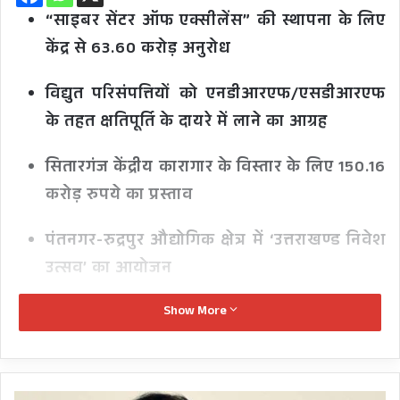
“साइबर सेंटर ऑफ एक्सीलेंस” की स्थापना के लिए
केंद्र से 63.60 करोड़ अनुरोध
विद्युत परिसंपत्तियों को एनडीआरएफ/एसडीआरएफ
के तहत क्षतिपूर्ति के दायरे में लाने का आग्रह
सितारगंज केंद्रीय कारागार के विस्तार के लिए 150.16
करोड़ रुपये का प्रस्ताव
पंतनगर-रुद्रपुर औद्योगिक क्षेत्र में ‘उत्तराखण्ड निवेश
उत्सव’ का आयोजन
New Delhi: उत्तराखंड के मुख्यमंत्री पुष्कर सिंह धामी ने
Show More
नई दिल्ली में केंद्रीय गृह मंत्री अमित शाह से मुलाकात कर
राज्य के समग्र विकास से जुड़े विभिन्न महत्वपूर्ण विषयों पर
चर्चा की।
केदारनाथ