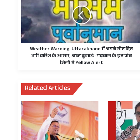
Uttarakhand
में
अगले
तीन
दिन
भारी
बारिश
के
Weather Warning: Uttarakhand में अगले तीन दिन
आसार,
भारी बारिश के आसार, आज कुमाऊं-गढ़वाल के इन पांच
आज
जिलों में Yellow Alert
कुमाऊं-
गढ़वाल
के
Related Articles
इन
पांच
जिलों
में
Yellow
Alert