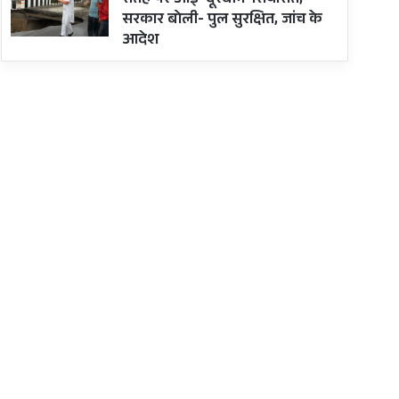
सतह पर आई ‘दूरबीन’ सियासत;
सरकार बोली- पुल सुरक्षित, जांच के
आदेश