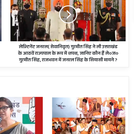
सेवानिवृत)
गुरमीत
सिंह
ने
ली
उत्तराखंड
के
आठवें
लेफ़्टिनेंट जनरल( सेवानिवृत) गुरमीत सिंह ने ली उत्तराखंड
राज्यपाल
के आठवें राज्यपाल के रूप में शपथ, जानिए कौन हैं ले०ज०
के
गुरमीत सिंह, राजभवन में जनरल सिंह के सियासी मायने ?
रूप
में
शपथ,
जानिए
कौन
हैं
ले०ज०
गुरमीत
सिंह,
राजभवन
में