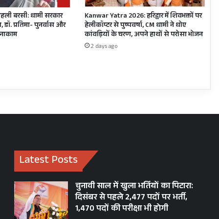
जनरल
सिंह
हली बरसी: धामी सरकार
Kanwar Yatra 2026: हरिद्वार में शिवभक्तों पर
के
, डॉ. प्रतिमा- पुनर्वास और
हेलीकॉप्टर से पुष्पवर्षा, CM धामी ने धोए
सियासी
ह नाकाम
कांवड़ियों के चरण, अपने हाथों से परोसा भोजन
मायने
2 days ago
?
Latest Posts
चुनावी साल में खुला भर्तियों का पिटारा:
दिसंबर से पहले 2,477 पदों पर भर्ती,
1,470 पदों की परीक्षा भी होगी