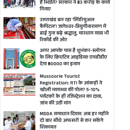
है स्थिति? सरकार ने ₹33 करोड़ के कार्य
गिनाए
उत्तराखंड बन रहा ‘स्पिरिचुअल
कैपिटल’! जागेश्वर-त्रियुगीनारायण में
ढाई गुना बढ़े श्रद्धालु, चारधाम यात्रा भी
रिकॉर्ड की ओर
अगर आपके पास है शुभंकर-स्लोगन
के लिए क्रिएटिव आइडिया! एमडीडीए
देगा ₹50000 का इनाम
Mussoorie Tourist
Registration: RTI के आंकड़ों ने
खोली व्यवस्था की पोल? 5-10%
पर्यटकों के ही रजिस्ट्रेशन का दावा,
जांच की उठी मांग
MDDA समाधान दिवस: अब हर महीने
दो बार सीधे अफसरों से कर सकेंगे
शिकायत