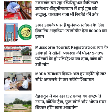
किया। मुख्यमंत्री के रूप में खंडूरी की कड़क और ईमानदार
उत्तराखंड बन रहा ‘स्पिरिचुअल कैपिटल’!
जागेश्वर-त्रियुगीनारायण में ढाई गुना बढ़े
छवि आज भी याद की जाती है।
श्रद्धालु, चारधाम यात्रा भी रिकॉर्ड की ओर
देश का सबसे सख्त लोकायुक्त बिल
अगर आपके पास है शुभंकर-स्लोगन के लिए
क्रिएटिव आइडिया! एमडीडीए देगा ₹50000 का
इनाम
2011 में जब पूरे देश में अन्ना हजारे (Anna Hazare) के
नेतृत्व में भ्रष्टाचार विरोधी आंदोलन उफान पर था, तब बीसी
Mussoorie Tourist Registration: RTI के
आंकड़ों ने खोली व्यवस्था की पोल? 5-10%
खंडूरी ने उत्तराखंड में देश के सबसे सख्त लोकायुक्त
पर्यटकों के ही रजिस्ट्रेशन का दावा, जांच की
विधेयकों में से एक पेश किया।
उठी मांग
इस बिल की सबसे बड़ी विशेषता यह थी कि इसमें मुख्यमंत्री को भी जांच के
MDDA समाधान दिवस: अब हर महीने दो बार
दायरे में रखा गया था। उस समय इसे राजनीतिक ईमानदारी का साहसी
उदाहरण माना गया। खंडूरी ने सरकारी सेवाओं को समयबद्ध तरीके से
सीधे अफसरों से कर सकेंगे शिकायत
उपलब्ध कराने के लिए भी कानून बनाए ताकि आम लोगों को दफ्तरों के
चक्कर न काटने पड़ें।
देहरादून में बन रहा 132 एकड़ का राष्ट्रपति
उनका दूसरा कार्यकाल सितंबर 2011 में शुरू हुआ, जब
उद्यान, जॉगिंग ट्रैक, फूड कोर्ट और ओपन एयर
भ्रष्टाचार और प्रशासनिक विवादों के कारण भाजपा नेतृत्व
थिएटर होंगे खास आकर्षण