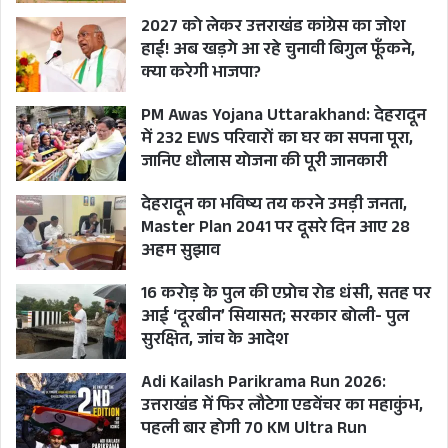
ने एक बार फिर उन्हीं पर भरोसा जताया। उस समय
2027 को लेकर उत्तराखंड कांग्रेस का जोश
राज्यभर में एक नारा गूंजा—“खंडूरी है जरूरी।” यह केवल
हाई! अब खड़गे आ रहे चुनावी बिगुल फूँकने,
क्या करेगी भाजपा?
चुनावी स्लोगन नहीं था, बल्कि उनकी व्यक्तिगत
विश्वसनीयता की राजनीतिक स्वीकार्यता थी।
PM Awas Yojana Uttarakhand: देहरादून
में 232 EWS परिवारों का घर का सपना पूरा,
जानिए धौलास योजना की पूरी जानकारी
पार्टी को जीत दिलाई, खुद हार गए
देहरादून का भविष्य तय करने उमड़ी जनता,
2012 के विधानसभा चुनाव में भाजपा ने खंडूरी के नेतृत्व में
Master Plan 2041 पर दूसरे दिन आए 28
बड़ी हार के मंडराते खतरे को टाल दिया लेकिन कांग्रेस के
अहम सुझाव
साथ 31-32 के करीबी मुकाबले में ख़ुद खंडूरी की कोटद्वार
16 करोड़ के पुल की एप्रोच रोड धंसी, सतह पर
सीट से हुई हार ने भाजपा को सत्ता से बाहर कर दिया।
आई ‘दूरबीन’ सियासत; सरकार बोली- पुल
सुरक्षित, जांच के आदेश
कोटद्वार के नतीजे को उत्तराखंड की राजनीति के सबसे बड़े
उलटफेरों में से एक गिना जाता है।
Adi Kailash Parikrama Run 2026:
उत्तराखंड में फिर लौटेगा एडवेंचर का महाकुंभ,
इसके बावजूद उनकी व्यक्तिगत साख पर कभी गंभीर प्रश्न नहीं
पहली बार होगी 70 KM Ultra Run
उठे। राजनीतिक विरोधी भी उनकी ईमानदारी और सादगी का