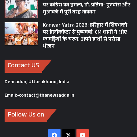
पर कांग्रेस का हमला, डॉ. प्रतिमा- पुनर्वास और
बल्कि उस राजनीतिक संस्कार का प्रतिनिधि खो दिया है
मुआवजे में पूरी तरह नाकाम
जिसमें राष्ट्रसेवा, अनुशासन और सार्वजनिक नैतिकता की
Kanwar Yatra 2026: हरिद्वार में शिवभक्तों
त्रिवेणी विद्यमान थी। जनरल बीसी खंडूरी का जाना पहाड़
पर हेलीकॉप्टर से पुष्पवर्षा, CM धामी ने धोए
की राजनीति में एक युग के अंत जैसा है। पहाड़ पुत्र को
कांवड़ियों के चरण, अपने हाथों से परोसा
विनम्र श्रद्धांजलि!
भोजन
Contact US
BC KHANDURI
BC Khanduri passed away
Dehradun, Uttarakhand, India
Bhuwan Chandra Khanduri
Email:-contact@thenewsadda.in
PAHAD POLITICS
UTTARAKHAND
Follow Us on
Facebook
X
YouTube