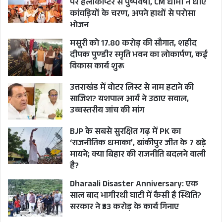
पर हेलीकॉप्टर से पुष्पवर्षा, CM धामी ने धोए
उत्तराखंड बनने के बाद से ही इस नवोदित राज्य
कांवड़ियों के चरण, अपने हाथों से परोसा
में राजनीतिक अस्थिरता और दलगत गुटबाजी ने अपनी जड़ें
भोजन
जमा ली थी। प्रदेश निर्माण का श्रेय लेने वाली पार्टी भाजपा
मसूरी को 17.80 करोड़ की सौगात, शहीद
के भीतर भी अलग-अलग शक्ति केंद्र उभर चुके थे। ऐसे
दीपक पुण्डीर स्मृति भवन का लोकार्पण, कई
विकास कार्य शुरू
समय 2007 में पार्टी नेतृत्व ने राज्य की कमान बीसी खंडूरी
को सौंपी।
उत्तराखंड में वोटर लिस्ट से नाम हटाने की
साजिश? यशपाल आर्य ने उठाए सवाल,
8 मार्च 2007 को मुख्यमंत्री बने खंडूरी ने सत्ता संभालते ही प्रशासनिक
अनुशासन, पारदर्शिता और जवाबदेही पर जोर दिया। वे लोकप्रियता से
उच्चस्तरीय जांच की मांग
ज्यादा शासन व्यवस्था की साख को महत्व देते थे। यही कारण था कि उनका
कार्यकाल गुड गवर्नेंस की मिसाल के रूप में देखा गया।
BJP के सबसे सुरक्षित गढ़ में PK का
‘राजनीतिक धमाका’, बांकीपुर जीत के 7 बड़े
उनकी कार्यशैली कठोर मानी जाती थी। काम नहीं तो वेतन
मायने; क्या बिहार की राजनीति बदलने वाली
नहीं जैसी स्पष्ट सोच रखने वाले खंडूरी ने सरकारी मशीनरी
है?
को संदेश दिया कि सत्ता सुविधा नहीं, जिम्मेदारी है। उन्होंने
Dharaali Disaster Anniversary: एक
साल बाद भागीरथी घाटी में कैसी है स्थिति?
तबादला नीति को पारदर्शी बनाने की कोशिश की और
सरकार ने ₹33 करोड़ के कार्य गिनाए
सिफारिश आधारित संस्कृति पर अंकुश लगाने का प्रयास