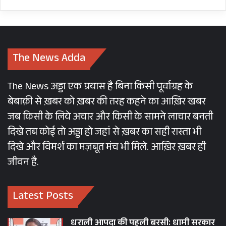
सम्मान करते थे।
सैनिक अनुशासन से जननेता तक
The News Adda
मेजर जनरल बीसी खंडूरी मूलतः एक सैनिक थे और यही
सैन्य पृष्ठभूमि उनके पूरे सार्वजनिक जीवन में दिखाई देती
The News अड्डा एक प्रयास है बिना किसी पूर्वाग्रह के
रही। वे कम बोलते थे, लेकिन स्पष्ट बोलते थे। दिखावे और
बेबाक़ी से ख़बर को ख़बर की तरह कहने का आख़िर खबर
राजनीतिक नाटकीयता से दूर रहने वाले खंडूरी उन नेताओं
जब किसी के लिये अचार और किसी के सामने लाचार बनती
में थे जिनकी विश्वसनीयता उनकी सबसे बड़ी पूंजी थी।
दिखे तब कोई तो अड्डा हो जहां से ख़बर का सही रास्ता भी
दिखे और विमर्श का मज़बूत मंच भी मिले. आख़िर ख़बर ही
आज जब राजनीति में व्यक्तिगत ईमानदारी और प्रशासनिक
जीवन है.
पारदर्शिता दुर्लभ होती जा रही है, तब बीसी खंडूरी की याद
और भी महत्वपूर्ण हो जाती है। वे उन कुछ नेताओं में थे
Latest Posts
जिनके लिए सत्ता लक्ष्य नहीं, दायित्व थी।
आज उत्तराखंड ने केवल एक पूर्व मुख्यमंत्री नहीं खोया है,
धराली आपदा की पहली बरसी: धामी सरकार