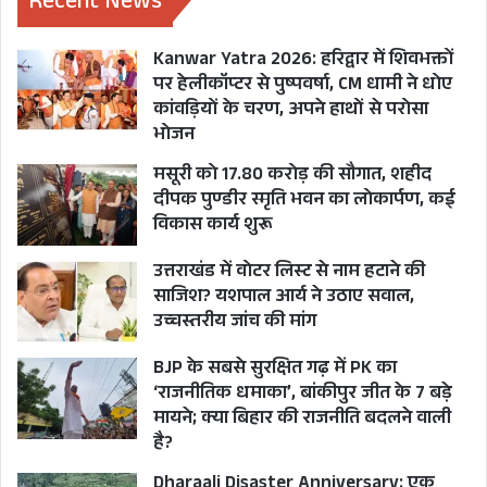
Recent News
बॉबी पंवार ने अपने इस्तीफे के साथ ही युवाओं से जुड़े कई
Kanwar Yatra 2026: हरिद्वार में शिवभक्तों
पर हेलीकॉप्टर से पुष्पवर्षा, CM धामी ने धोए
लंबित मुद्दों से संबंधित फाइलें भी उत्तराखंड बेरोज़गार संघ
कांवड़ियों के चरण, अपने हाथों से परोसा
की कोर टीम के सदस्यों को सौंप दी हैं। इस मौके पर राम
भोजन
कंडवाल, सुरेश सिंह, नितिन दत्त, सजेंद्र कठैत, संजय सिंह,
मसूरी को 17.80 करोड़ की सौगात, शहीद
जसपाल चौहान, नवीन चौहान सहित अन्य युवा भी मौजूद
दीपक पुण्डीर स्मृति भवन का लोकार्पण, कई
रहे।
विकास कार्य शुरू
उत्तराखंड में वोटर लिस्ट से नाम हटाने की
साजिश? यशपाल आर्य ने उठाए सवाल,
उच्चस्तरीय जांच की मांग
BJP के सबसे सुरक्षित गढ़ में PK का
‘राजनीतिक धमाका’, बांकीपुर जीत के 7 बड़े
मायने; क्या बिहार की राजनीति बदलने वाली
है?
Dharaali Disaster Anniversary: एक