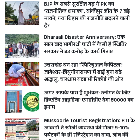
BJP के सबसे सुरक्षित गढ़ में PK का
‘राजनीतिक धमाका’, बांकीपुर जीत के 7 बड़े
मायने; क्या बिहार की राजनीति बदलने वाली
है?
Dharaali Disaster Anniversary: एक
साल बाद भागीरथी घाटी में कैसी है स्थिति?
CM PUSHKAR SINGH DHAMI
सरकार ने ₹33 करोड़ के कार्य गिनाए
JUSTICE TO KIRAN NEGI
उत्तराखंड बन रहा ‘स्पिरिचुअल कैपिटल’!
जागेश्वर-त्रियुगीनारायण में ढाई गुना बढ़े
KIRAN NEGI CASE
SUPREME COURT
श्रद्धालु, चारधाम यात्रा भी रिकॉर्ड की ओर
TRIVENDRA SINGH RAWAT
अगर आपके पास है शुभंकर-स्लोगन के लिए
UTTARAKHAND
क्रिएटिव आइडिया! एमडीडीए देगा ₹50000 का
इनाम
Mussoorie Tourist Registration: RTI के
आंकड़ों ने खोली व्यवस्था की पोल? 5-10%
पर्यटकों के ही रजिस्ट्रेशन का दावा, जांच की