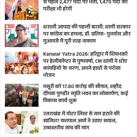
से पहले 2,477 पदों पर भर्ती, 1,470 पदों की
कल्पना करिए उस मासूम के साथ इन दरिंदो ने किस हद
परीक्षा भी होगी
तक दरिंदगी और बर्बरता की होगी लेकिन अब खुली हवा में
घूमेंगे। जाहिर है इस फैसले ने हर सुनने वाले के कानून के
धराली आपदा की पहली बरसी: धामी सरकार
पर कांग्रेस का हमला, डॉ. प्रतिमा- पुनर्वास और
प्रति भरोसे को गहरा झटका दिया है।
मुआवजे में पूरी तरह नाकाम
Kanwar Yatra 2026: हरिद्वार में शिवभक्तों
पर हेलीकॉप्टर से पुष्पवर्षा, CM धामी ने धोए
उत्तराखंड के पूर्व मुख्यमंत्री त्रिवेंद्र सिंह रावत ने भी बेटी
कांवड़ियों के चरण, अपने हाथों से परोसा
निर्भया को न्याय मिल सके इसके लिए राज्य सरकार और
भोजन
मुख्यमंत्री से ये अपील की है।
मसूरी को 17.80 करोड़ की सौगात, शहीद
दीपक पुण्डीर स्मृति भवन का लोकार्पण, कई
विकास कार्य शुरू
उत्तराखंड में वोटर लिस्ट से नाम हटाने की
साजिश? यशपाल आर्य ने उठाए सवाल,
उच्चस्तरीय जांच की मांग