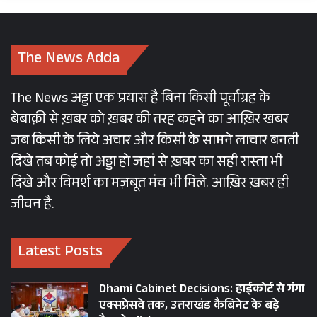
गढ़वाल’ कहलवाना पसंद करने वाले डॉ हरक सिंह रावत
भी सीबीआई, ईडी की एक दस्तक के बाद खुद को घर में
नजरबंद कर बैठ जाते हैं।
The News Adda
हरदा और हरक की ही लाइन पर चलते हुए पूर्व प्रदेश
The News अड्डा एक प्रयास है बिना किसी पूर्वाग्रह के
अध्यक्ष व नेता प्रतिपक्ष जैसे जिम्मे संभाल चुके प्रीतम सिंह
बेबाक़ी से ख़बर को ख़बर की तरह कहने का आख़िर खबर
टिहरी लोकसभा सीट से चुनावी ताल ठोकने की बजाय
जब किसी के लिये अचार और किसी के सामने लाचार बनती
करीब करीब राजनीतिक रिटायरमेंट ले चुके पूर्व विधायक
दिखे तब कोई तो अड्डा हो जहां से ख़बर का सही रास्ता भी
जोत सिंह गुनसोला को आगे कर परे हट जाते हैं। नेता
दिखे और विमर्श का मज़बूत मंच भी मिले. आख़िर ख़बर ही
प्रतिपक्ष यशपाल आर्य को पार्टी सुरक्षित सीट अल्मोड़ा से
जीवन है.
लड़ाना चाहती थी लेकिन वे सामान्य सीट नैनीताल-
उधमसिंहनगर लोकसभा सीट का राग बजाकर साफ बच
Latest Posts
निकलते हैं। जब यशपाल आर्य ही तैयार नहीं हुए तब प्रदीप
टम्टा से चमत्कार की उम्मीद बेमानी थी।
Dhami Cabinet Decisions: हाईकोर्ट से गंगा
एक्सप्रेसवे तक, उत्तराखंड कैबिनेट के बड़े