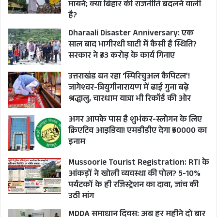
बीच रहने का मैसेज दिया हो लेकिन उत्तराखंड कांग्रेस के
मायने; क्या बिहार की राजनीति बदलने वाली
है?
क्षत्रपों के साथ समस्या यह है कि वे राहुल गांधी की तर्ज पर
Dharaali Disaster Anniversary: एक
पैदल यात्रा निकालकर सीधे लोगों के बीच पहुंच सकें, यह
साल बाद भागीरथी घाटी में कैसी है स्थिति?
तो कदापि संभव है ही नहीं, विडंबना यह है कि प्रदेश के
सरकार ने ₹33 करोड़ के कार्य गिनाए
तथाकथित दिग्गज नेताओं को एक छत के तले बिठाना भर
उत्तराखंड बन रहा ‘स्पिरिचुअल कैपिटल’!
तराजू में मेंढक तोलने सरीखा है।
जागेश्वर-त्रियुगीनारायण में ढाई गुना बढ़े
कांग्रेस के लिए ज्यादा चिंताजनक यह है कि एक दशक में
श्रद्धालु, चारधाम यात्रा भी रिकॉर्ड की ओर
लगातार पांच चुनावों की हार के बावजूद प्रदेश में वो नेता
अगर आपके पास है शुभंकर-स्लोगन के लिए
जिनके कंधों पर पार्टी को पुनर्जीवित करने का जिम्मा है वह
क्रिएटिव आइडिया! एमडीडीए देगा ₹50000 का
सभी क्षत्रप अपने-अपने खेमों की ऐसी किलेबंदी में कैद
इनाम
होकर रह गए हैं, जहां से पार निकलना मानो कंटीली
Mussoorie Tourist Registration: RTI के
झाड़ियों से होकर गुजरना हो।
आंकड़ों ने खोली व्यवस्था की पोल? 5-10%
पर्यटकों के ही रजिस्ट्रेशन का दावा, जांच की
उठी मांग
आज आलम यह है कि 2022 के विधानसभा चुनाव की हार
के बाद गणेश गोदियाल को हटाकर प्रदेश कांग्रेस के
MDDA समाधान दिवस: अब हर महीने दो बार