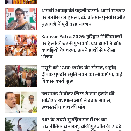
मरहम जरूर लगी होगी कि उन्हीं की तरह सिटिंग सीएम
रहते पुष्कर सिंह धामी भी खटीमा से चुनाव हार गए थे।
धराली आपदा की पहली बरसी: धामी सरकार
पर कांग्रेस का हमला, डॉ. प्रतिमा- पुनर्वास और
मुआवजे में पूरी तरह नाकाम
दरअसल, लोकसभा चुनाव में लगातार दूसरी हार से कई
गुणा ज्यादा उत्तराखंड कांग्रेस को लहूलुहान किया 2022 में
Kanwar Yatra 2026: हरिद्वार में शिवभक्तों
पर हेलीकॉप्टर से पुष्पवर्षा, CM धामी ने धोए
विधानसभा चुनाव नतीजों ने, क्योंकि पहाड़ पॉलिटिक्स में
कांवड़ियों के चरण, अपने हाथों से परोसा
इससे पहले कांग्रेस और बीजेपी में ‘बारी-बारी भागीदारी से
भोजन
सत्ता की साझेदारी’ का अघोषित, अलिखित फॉर्मूला चला
मसूरी को 17.80 करोड़ की सौगात, शहीद
आ रहा था, जो अबकी बार टूट चुका था। इस हार ने कांग्रेस
दीपक पुण्डीर स्मृति भवन का लोकार्पण, कई
के नेताओं और कार्यकर्ताओं के वापसी करने के हौसलों को
विकास कार्य शुरू
पूरी तरह से तोड़ दिया और अब चार जून को आए 2024 के
उत्तराखंड में वोटर लिस्ट से नाम हटाने की
लोकसभा चुनाव नतीजों में बनी हार की हैट्रिक ने रही-सही
साजिश? यशपाल आर्य ने उठाए सवाल,
उच्चस्तरीय जांच की मांग
कसर पूरी कर दी है।
BJP के सबसे सुरक्षित गढ़ में PK का
भले कांग्रेस अध्यक्ष खड़गे ने 24 घंटे, 365 दिन लोगों के
‘राजनीतिक धमाका’, बांकीपुर जीत के 7 बड़े