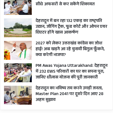
सीधे अफसरों से कर सकेंगे शिकायत
अध्यक्ष बनाए गए करन माहरा 2024 का चुनाव बीतने तक
अपनी एक मजबूत टीम खड़ी नहीं कर पाए। नतीजा यह रहा
कि जब प्रधानमंत्री नरेंद्र मोदी ने आखिरी बजट सत्र के
देहरादून में बन रहा 132 एकड़ का राष्ट्रपति
उद्यान, जॉगिंग ट्रैक, फूड कोर्ट और ओपन एयर
दौरान फरवरी में संसद से ऐलान किया कि बीजेपी 370 पार
थिएटर होंगे खास आकर्षण
तथा एनडीए 400 पार पहुंचेगा, तो करीब एक डेढ़ साल से
2027 को लेकर उत्तराखंड कांग्रेस का जोश
चुनावी ताल ठोकते दिखाई दे रहे उत्तराखंड कांग्रेस के क्षत्रप
हाई! अब खड़गे आ रहे चुनावी बिगुल फूँकने,
दुबकने के लिए बहानेबाजी के नित नए बिल खोजने लगे।
क्या करेगी भाजपा?
PM Awas Yojana Uttarakhand: देहरादून
यहां तक कि हरीश रावत, जिन्हें हार जीत से बेखबर चुनावी
में 232 EWS परिवारों का घर का सपना पूरा,
मैदान की कभी न थकने वाली राजनीतिक मशीन कहा जाता
जानिए धौलास योजना की पूरी जानकारी
था,उनके हौसले भी जवाब देने लगे और वे आलाकमान के
देहरादून का भविष्य तय करने उमड़ी जनता,
सामने अड़कर बेटे वीरेंद्र रावत को हरिद्वार का टिकट
Master Plan 2041 पर दूसरे दिन आए 28
दिलाकर सारथी की सुरक्षित सीट कब्जाकर बैठ गए। इतना
अहम सुझाव
ही नहीं कभी अपने समर्थकों के बीच खुद को ‘शेर ए