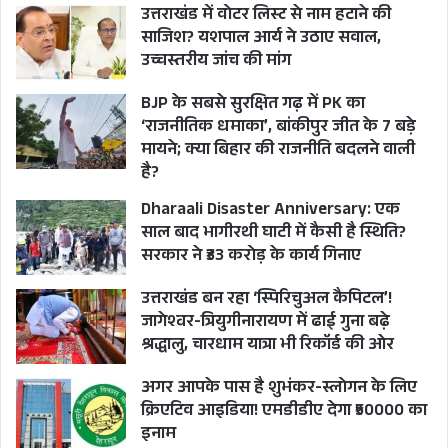
उत्तराखंड में वोटर लिस्ट से नाम हटाने की
साजिश? यशपाल आर्य ने उठाए सवाल,
उच्चस्तरीय जांच की मांग
BJP के सबसे सुरक्षित गढ़ में PK का
‘राजनीतिक धमाका’, बांकीपुर जीत के 7 बड़े
मायने; क्या बिहार की राजनीति बदलने वाली
है?
Dharaali Disaster Anniversary: एक
साल बाद भागीरथी घाटी में कैसी है स्थिति?
सरकार ने ₹33 करोड़ के कार्य गिनाए
उत्तराखंड बन रहा ‘स्पिरिचुअल कैपिटल’!
जागेश्वर-त्रियुगीनारायण में ढाई गुना बढ़े
श्रद्धालु, चारधाम यात्रा भी रिकॉर्ड की ओर
अगर आपके पास है शुभंकर-स्लोगन के लिए
क्रिएटिव आइडिया! एमडीडीए देगा ₹50000 का
इनाम