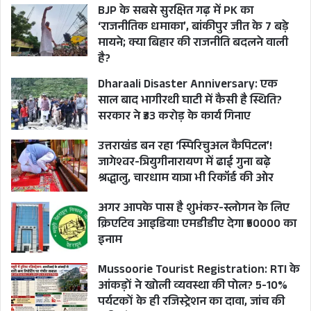
BJP के सबसे सुरक्षित गढ़ में PK का
‘राजनीतिक धमाका’, बांकीपुर जीत के 7 बड़े
मायने; क्या बिहार की राजनीति बदलने वाली
है?
Dharaali Disaster Anniversary: एक
साल बाद भागीरथी घाटी में कैसी है स्थिति?
सरकार ने ₹33 करोड़ के कार्य गिनाए
उत्तराखंड बन रहा ‘स्पिरिचुअल कैपिटल’!
जागेश्वर-त्रियुगीनारायण में ढाई गुना बढ़े
श्रद्धालु, चारधाम यात्रा भी रिकॉर्ड की ओर
अगर आपके पास है शुभंकर-स्लोगन के लिए
क्रिएटिव आइडिया! एमडीडीए देगा ₹50000 का
इनाम
Mussoorie Tourist Registration: RTI के
आंकड़ों ने खोली व्यवस्था की पोल? 5-10%
पर्यटकों के ही रजिस्ट्रेशन का दावा, जांच की