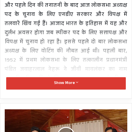
और पहले दिन की तनातनी के बाद आज लोकसभा अध्यक्ष
पद के चुनाव के लिए एनडीए सरकार और विपक्ष में
तलवारें खिंच गई हैं। आजाद भारत के इतिहास में यह और
दुर्लभ अवसर होगा जब स्पीकर पद के लिए सत्तापक्ष और
विपक्ष में चुनाव हो रहा है। इससे पहले दो बार लोकसभा
अध्यक्ष के लिए वोटिंग की नौबत आई थी। पहली बार,
1952 में प्रथम लोकसभा के लिए तत्कालीन प्रधानमंत्री
पंडित जवाहरलाल नेहरू ने जीवी मावलंकर का नाम
प्रस्तावित किया जिनके खिलाफ शंकर शांताराम मोर विपक्ष
Show More
के उम्मीदवार बने थे। मतदान में हां के पक्ष में 394 और ना
के पक्ष में 55 वोट पड़े थे। दूसरी बार इमरजेंसी के समय
एक दिसंबर 1975 को तत्कालीन लोकसभा अध्यक्ष जीएस
NTA
ढिल्लों ने अपने पद से इस्तीफा दे दिया था जिसके बाद
द्वारा
तत्कालीन प्रधानमंत्री इंदिरा गांधी ने बलिराम भगत को नया
आयोजित
उत्तराखंड