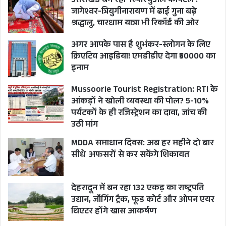
उत्तराखंड बन रहा ‘स्पिरिचुअल कैपिटल’!
जागेश्वर-त्रियुगीनारायण में ढाई गुना बढ़े
श्रद्धालु, चारधाम यात्रा भी रिकॉर्ड की ओर
अगर आपके पास है शुभंकर-स्लोगन के लिए
क्रिएटिव आइडिया! एमडीडीए देगा ₹50000 का
इनाम
Mussoorie Tourist Registration: RTI के
आंकड़ों ने खोली व्यवस्था की पोल? 5-10%
पर्यटकों के ही रजिस्ट्रेशन का दावा, जांच की
उठी मांग
MDDA समाधान दिवस: अब हर महीने दो बार
सीधे अफसरों से कर सकेंगे शिकायत
देहरादून में बन रहा 132 एकड़ का राष्ट्रपति
उद्यान, जॉगिंग ट्रैक, फूड कोर्ट और ओपन एयर
थिएटर होंगे खास आकर्षण