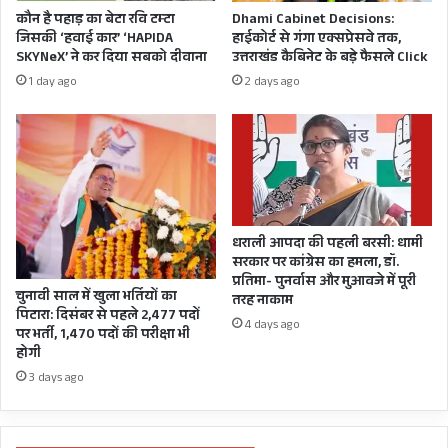
छुट्टी
कौन है पहाड़ का बेटा रवि टम्टा
Dhami Cabinet Decisions:
के
जिसकी ‘हवाई कार’ ‘HAPIDA
हाईकोर्ट से गंगा एक्सप्रेसवे तक,
बीजेपी
SKYNeX’ ने कर दिया सबको दीवाना
उत्तराखंड कैबिनेट के बड़े फैसले Click
नेतृत्व
1 day ago
2 days ago
के
दावे
का
क्या
होगा
धराली आपदा की पहली बरसी: धामी
सरकार पर कांग्रेस का हमला, डॉ.
प्रतिमा- पुनर्वास और मुआवजे में पूरी
चुनावी साल में खुला भर्तियों का
तरह नाकाम
पिटारा: दिसंबर से पहले 2,477 पदों
4 days ago
पर भर्ती, 1,470 पदों की परीक्षा भी
होगी
3 days ago