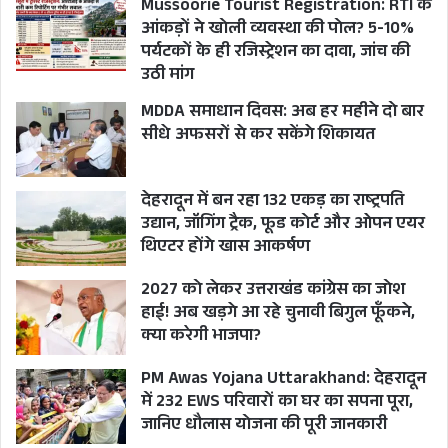
Mussoorie Tourist Registration: RTI के
आनन्द बर्द्धन, सचिव बी.वी.आर.सी पुरूषोत्तम, मुख्य
आंकड़ों ने खोली व्यवस्था की पोल? 5-10%
विकास अधिकारी देहरादून झरना कमठान एवं अन्य
पर्यटकों के ही रजिस्ट्रेशन का दावा, जांच की
गणमान्य उपस्थित थे।
उठी मांग
MDDA समाधान दिवस: अब हर महीने दो बार
सीधे अफसरों से कर सकेंगे शिकायत
CABINET MINISTER GANESH JOSHI
CM PUSHKAR SINGH DHAMI
देहरादून में बन रहा 132 एकड़ का राष्ट्रपति
उद्यान, जॉगिंग ट्रैक, फूड कोर्ट और ओपन एयर
LAKHPATI DIDI YOJNA LAUNCH NEWS
थिएटर होंगे खास आकर्षण
UTTARAKHAND
2027 को लेकर उत्तराखंड कांग्रेस का जोश
हाई! अब खड़गे आ रहे चुनावी बिगुल फूँकने,
क्या करेगी भाजपा?
PM Awas Yojana Uttarakhand: देहरादून
में 232 EWS परिवारों का घर का सपना पूरा,
जानिए धौलास योजना की पूरी जानकारी