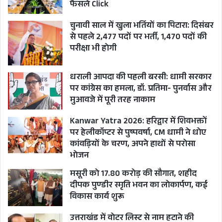
फैसले Click
सीएम ने यह भी कहा कि पीएम मोदी के नेतृत्व और
चुनावी साल में खुला भर्तियों का पिटारा: दिसंबर
मार्गदर्शन में महिला उत्थान की भावना को सर्वोपरि रखते
से पहले 2,477 पदों पर भर्ती, 1,470 पदों की
हुए उज्ज्वला योजना, प्रधानमंत्री आवास योजना जैसी विशेष
परीक्षा भी होगी
योजनाओं पर तेजी से काम किया जा रहा है। इसके
परिणामस्वरूप आज महिलाओं के जीवन स्तर में व्यापक
धराली आपदा की पहली बरसी: धामी सरकार
पर कांग्रेस का हमला, डॉ. प्रतिमा- पुनर्वास और
सुधार हुआ है। प्रधानमंत्री के मार्गदर्शन में डबल इंजन की
मुआवजे में पूरी तरह नाकाम
सरकार द्वारा राज्य में ऐसी अनेक योजनाओं का क्रियान्वयन
किया गया है, जिससे हर वर्ग के लोगों को आज स्वरोजगार
Kanwar Yatra 2026: हरिद्वार में शिवभक्तों
पर हेलीकॉप्टर से पुष्पवर्षा, CM धामी ने धोए
के अवसर उपलब्ध हो रहे हैं।
कांवड़ियों के चरण, अपने हाथों से परोसा
भोजन
ग्राम्य विकास मंत्री गणेश जोशी ने कहा कि मुख्यमंत्री पुष्कर
मसूरी को 17.80 करोड़ की सौगात, शहीद
सिंह धामी के नेतृत्व में राज्य सरकार महिला सशक्तिकरण
दीपक पुण्डीर स्मृति भवन का लोकार्पण, कई
की दिशा में तेजी से कार्य कर रही है। उन्होंने कहा कि यदि
विकास कार्य शुरू
मातृ शक्ति सशक्त होगी तो पूरा समाज सशक्त होगा।
उत्तराखंड में वोटर लिस्ट से नाम हटाने की