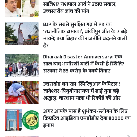
साजिश? यशपाल आर्य ने उठाए सवाल,
कैबिनेट मंत्री जोशी ने कहा कि लखपति दीदी योजना के
उच्चस्तरीय जांच की मांग
माध्यम से राज्य की मातृ शक्ति को आर्थिक रूप से सशक्त
BJP के सबसे सुरक्षित गढ़ में PK का
बनाने के लिए हर संभव प्रयास किये जायेंगे। उन्होंने कहा
‘राजनीतिक धमाका’, बांकीपुर जीत के 7 बड़े
कि प्रधानमंत्री नरेन्द्र मोदी के मार्गदर्शन में राज्य में अनेक
मायने; क्या बिहार की राजनीति बदलने वाली
है?
जन कल्याणकारी योजनाएं चलाई जा रही हैं। केन्द्र एवं
राज्य सरकार की योजनाओं का आम जन तक अधिक से
Dharaali Disaster Anniversary: एक
साल बाद भागीरथी घाटी में कैसी है स्थिति?
अधिक लाभ पहुंचे, इसके लिए हर संभव प्रयास किये जा रहे
सरकार ने ₹33 करोड़ के कार्य गिनाए
हैं। ग्राम्य विकास विभाग के माध्यम से महिला स्वयं
उत्तराखंड बन रहा ‘स्पिरिचुअल कैपिटल’!
सहायता समूहों को सशक्त बनाने के लिए अनेक प्रयास
जागेश्वर-त्रियुगीनारायण में ढाई गुना बढ़े
किये जा रहे हैं।
श्रद्धालु, चारधाम यात्रा भी रिकॉर्ड की ओर
अगर आपके पास है शुभंकर-स्लोगन के लिए
इस अवसर पर कैबिनेट मंत्री प्रेमचन्द अग्रवाल, भाजपा की
क्रिएटिव आइडिया! एमडीडीए देगा ₹50000 का
प्रदेश मंत्री नीरू देवी, रेशम फेडरेशन के अध्यक्ष अजीत
इनाम
चौधरी, पूर्व दर्जाधारी कैलाश पंत, अपर मुख्य सचिव