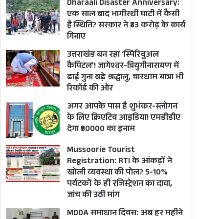
Dharaali Disaster Anniversary:
एक साल बाद भागीरथी घाटी में कैसी
है स्थिति? सरकार ने ₹33 करोड़ के कार्य
गिनाए
उत्तराखंड बन रहा ‘स्पिरिचुअल
कैपिटल’! जागेश्वर-त्रियुगीनारायण में
ढाई गुना बढ़े श्रद्धालु, चारधाम यात्रा भी
रिकॉर्ड की ओर
अगर आपके पास है शुभंकर-स्लोगन
के लिए क्रिएटिव आइडिया! एमडीडीए
देगा ₹50000 का इनाम
Mussoorie Tourist
Registration: RTI के आंकड़ों ने
खोली व्यवस्था की पोल? 5-10%
पर्यटकों के ही रजिस्ट्रेशन का दावा,
जांच की उठी मांग
MDDA समाधान दिवस: अब हर महीने