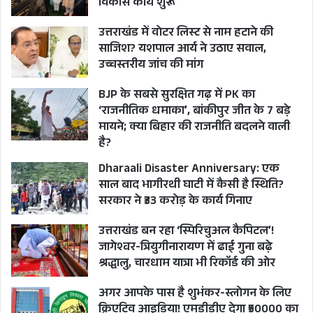
विकास कार्य शुरू
उत्तराखंड में वोटर लिस्ट से नाम हटाने की
साजिश? यशपाल आर्य ने उठाए सवाल,
उच्चस्तरीय जांच की मांग
BJP के सबसे सुरक्षित गढ़ में PK का
‘राजनीतिक धमाका’, बांकीपुर जीत के 7 बड़े
मायने; क्या बिहार की राजनीति बदलने वाली
है?
Dharaali Disaster Anniversary: एक
साल बाद भागीरथी घाटी में कैसी है स्थिति?
सरकार ने ₹33 करोड़ के कार्य गिनाए
उत्तराखंड बन रहा ‘स्पिरिचुअल कैपिटल’!
जागेश्वर-त्रियुगीनारायण में ढाई गुना बढ़े
श्रद्धालु, चारधाम यात्रा भी रिकॉर्ड की ओर
अगर आपके पास है शुभंकर-स्लोगन के लिए
क्रिएटिव आइडिया! एमडीडीए देगा ₹50000 का