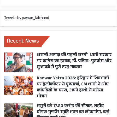
लॉकडाउन लगाकर मुख्यमंत्रीजी आम जनमानस के साथ
साथ प्रदेश के सभी अधिकारियों,कार्मिकों, शिक्षकों और
उनके आश्रितों के स्वास्थ्य एवं जीवन की रक्षा कर सकते
Tweets by pawan_lalchand
हैं.
उत्तराखंड सचिवालय संघ ने वरिष्ठ पत्रकार राजेन्द्र जोशी
Recent News
और धारचूला विधायक हरीश धामी की पुत्री के निधन पर
गहरा शोक प्रकट किया.
धराली आपदा की पहली बरसी: धामी सरकार
पर कांग्रेस का हमला, डॉ. प्रतिमा- पुनर्वास और
मुआवजे में पूरी तरह नाकाम
Kanwar Yatra 2026: हरिद्वार में शिवभक्तों
पर हेलीकॉप्टर से पुष्पवर्षा, CM धामी ने धोए
LOCKDOWN
कांवड़ियों के चरण, अपने हाथों से परोसा
भोजन
मसूरी को 17.80 करोड़ की सौगात, शहीद
दीपक पुण्डीर स्मृति भवन का लोकार्पण, कई