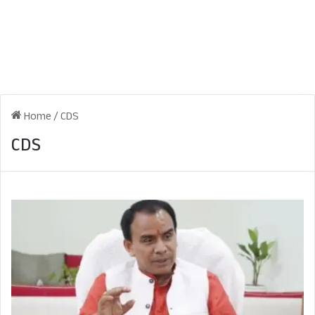
Home
/
CDS
CDS