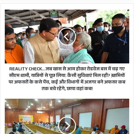
ऐसी त्रुटियाँ सामने आई हैं कि उम्मीदवार सिर पकड़ कर
बैठ गए और अब पेपर की इन त्रुटियों पर गंभीर सवाल खड़े
REALITY
CHECK…
कर रहे हैं।
जब
खास
आयोग के पेपर में अंग्रेज़ी से हिन्दी
से
आम
अनुवाद का ये नमूना पढ़ेंगे तो आप भी
होकर
रोडवेज
हिल उठेंगे
बस
में
REALITY CHECK…जब खास से आम होकर रोडवेज बस में चढ़ गए
सोशल मीडिया में पेपर के सवाल डालकर
चढ़
सीएम धामी, यात्रियों से पूछ लिया: कैसी सुविधाएं मिल रही? ख़ामियों
गए
पर अफसरोें के कसे पेंच, कई और विभागों में अजगर बने अफसर कब
उम्मीदवार पूछ रहे आखिर ऐसा क्यों हुआ
सीएम
तक बचे रहेंगे, छापा वहां कब!
धामी,
हिन्दी माध्यम वालों के साथ
यात्रियों
पुलिस
से
जवानों
पूछ
के
लिया:
परिवार
कैसी
भी
सुविधाएं
कार्मिकों-