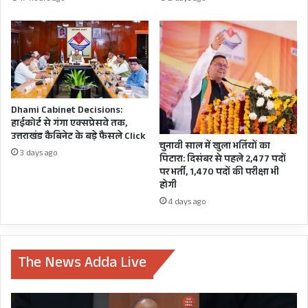
कब!
शुरू कर दिया है और पेपर के पैटर्न को पुराने पेपर की
धरना-
प्रदर्शन
तुलना में काफी बदला हुआ बताते हुए बाजार में इस संबंधी
किताबें भी उपलब्ध न होने का मुद्दा उठाकर दोबारा पुराने
पैटर्न में परीक्षा कराने की मांग कर डाली है।
Dhami Cabinet Decisions:
ASSISTANT ACCOUNTANT EXAM
हाईकोर्ट से गंगा एक्सप्रेसवे तक,
उत्तराखंड कैबिनेट के बड़े फैसले Click
CM PUSHKAR SINGH DHAMI
चुनावी साल में खुला भर्तियों का
3 days ago
पिटारा: दिसंबर से पहले 2,477 पदों
पर भर्ती, 1,470 पदों की परीक्षा भी
GOOGLE TRANSLATE
HINDI
होगी
4 days ago
MISSION 2022
PAPER
UKSSSC
UTTARAKHAND
The News Adda Live