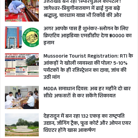
उत्तराखंड बन रहा ‘स्पिरिचुअल कैपिटल’!
जागेश्वर-त्रियुगीनारायण में ढाई गुना बढ़े
श्रद्धालु, चारधाम यात्रा भी रिकॉर्ड की ओर
अगर आपके पास है शुभंकर-स्लोगन के लिए
क्रिएटिव आइडिया! एमडीडीए देगा ₹50000 का
इनाम
Mussoorie Tourist Registration: RTI के
आंकड़ों ने खोली व्यवस्था की पोल? 5-10%
पर्यटकों के ही रजिस्ट्रेशन का दावा, जांच की
उठी मांग
MDDA समाधान दिवस: अब हर महीने दो बार
सीधे अफसरों से कर सकेंगे शिकायत
देहरादून में बन रहा 132 एकड़ का राष्ट्रपति
उद्यान, जॉगिंग ट्रैक, फूड कोर्ट और ओपन एयर
थिएटर होंगे खास आकर्षण