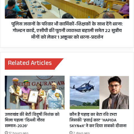
मिल
शिक्षकों
रही?
के
ख़ामियों
साथ
पर
देंगे
पुलिस जवानों के परिवार भी कार्मिकों-शिक्षकों के साथ देंगे धरना:
अफसरोें
धरना:
गोल्डन कार्ड, एसीपी की पुरानी व्यवस्था बहाली समेत 22 सूत्रीय
के
गोल्डन
माँगों को लेकर 1 अक्तूबर को धरना-प्रदर्शन
कसे
कार्ड,
पेंच,
एसीपी
कई
की
और
पुरानी
Related Articles
विभागों
व्यवस्था
मीडिया में अधीनस्थ सेवा चयन आयोग के सचिव संतोष
में
बहाली
अजगर
समेत
बडोनी का कहना है कि त्रुटि संबंधी कुछ प्रश्नों के मामले में
बने
22
आयोग ने उम्मीदवारों को आपत्ति दर्ज कराने का समय दिया
अफसर
सूत्रीय
कब
माँगों
है।
तक
को
बचे
लेकर
उत्तराखंड की बेटी विदुषी निशंक को
कौन है पहाड़ का बेटा रवि टम्टा
रहेंगे,
जबकि युवा बेरोज़गारों ने अब गूगल ट्रांसलेट से कराए गए
1
मिला पहला ‘दिल्ली गौरव
जिसकी ‘हवाई कार’ ‘HAPIDA
छापा
अक्तूबर
सम्मान-2026’
SKYNeX’ ने कर दिया सबको दीवाना
अनुदित प्रश्नपत्र की ख़ामियों का मुद्दा जोर-शोर से उठाना
वहां
को
17 hours ago
2 days ago