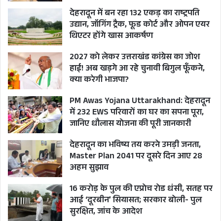
की धमकी देने के संबंध में मुकदमा दर्ज कराया गया है।
देहरादून में बन रहा 132 एकड़ का राष्ट्रपति
ज्वालापुर में दिल्ली के प्रॉपर्टी डीलर भरत चावला ने रंगदारी
उद्यान, जॉगिंग ट्रैक, फूड कोर्ट और ओपन एयर
एवं जबरन भूमि कब्जाने समेत प्रभावी धाराओं में मुकदमा
थिएटर होंगे खास आकर्षण
दर्ज कराया हुआ है। इसके बाद एसटीएफ ने गैंगस्टर एक्ट
2027 को लेकर उत्तराखंड कांग्रेस का जोश
का मुकदमा दर्ज किया था। गैंगस्टर एक्ट के मुकदमे के
हाई! अब खड़गे आ रहे चुनावी बिगुल फूँकने,
चलते ही उसकी 153 करोड़ की भूमि एसटीएफ कुर्क कर
क्या करेगी भाजपा?
चुकी है और चौथा मुकदमा शहर कोतवाली में फर्जी
PM Awas Yojana Uttarakhand: देहरादून
दस्तावेजों के आधार पर कोर्ट को गुमराह कर चौपहिया
में 232 EWS परिवारों का घर का सपना पूरा,
वाहन रिलीज कराने के संबंध में एसटीएफ ने दर्ज कराया
जानिए धौलास योजना की पूरी जानकारी
था।
देहरादून का भविष्य तय करने उमड़ी जनता,
Master Plan 2041 पर दूसरे दिन आए 28
अहम सुझाव
CM PUSHKAR SINGH DHAMI
16 करोड़ के पुल की एप्रोच रोड धंसी, सतह पर
DEHRADUN BUREAUCRACY NEWS
आई ‘दूरबीन’ सियासत; सरकार बोली- पुल
सुरक्षित, जांच के आदेश
GANGSTER YASHPAL TOMAR