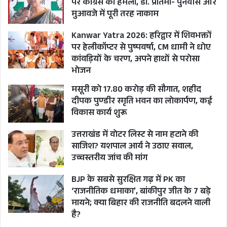
पर कांग्रेस का हमला, डॉ. प्रतिमा- पुनर्वास और
लिए जमीनों की खरीद फरोख्त का काम किया। ग्रेटर
मुआवजे में पूरी तरह नाकाम
नोएडा में पट्टों को औने पौने दाम पर नौकरशाहों के
Kanwar Yatra 2026: हरिद्वार में शिवभक्तों
परिवारजनों को बेचा गया।
पर हेलीकॉप्टर से पुष्पवर्षा, CM धामी ने धोए
कांवड़ियों के चरण, अपने हाथों से परोसा
ग्रेटर नोएडा के चिटहेरा गांव भूमि घोटाले
भोजन
में हुए नामजद
मसूरी को 17.80 करोड़ की सौगात, शहीद
दीपक पुण्डीर स्मृति भवन का लोकार्पण, कई
विकास कार्य शुरू
मामला उत्तर प्रदेश के ग्रेटर नोएडा के चिटहेरा गांव का है।
गांव में पट्टों की जमीन के क्रय-विक्रय में नियमों को ताक
उत्तराखंड में वोटर लिस्ट से नाम हटाने की
पर रखा गया था। अपर जिलाधिकारी (वित्त एवं राजस्व)
साजिश? यशपाल आर्य ने उठाए सवाल,
उच्चस्तरीय जांच की मांग
वंदिता श्रीवास्तव की जांच में इसका खुलासा हुआ है। जांच
के आधार पर चिटहेरा गांव के लेखपाल शीतला प्रसाद ने
BJP के सबसे सुरक्षित गढ़ में PK का
‘राजनीतिक धमाका’, बांकीपुर जीत के 7 बड़े
भू-माफिया यशपाल तोमर समेत कुल नौ लोगों के खिलाफ
मायने; क्या बिहार की राजनीति बदलने वाली
शनिवार को दादरी कोतवाली में मामला दर्ज कराया। मामले
है?
में नामजद तीन लोग उत्तराखंड के तीन नौकरशाहों के