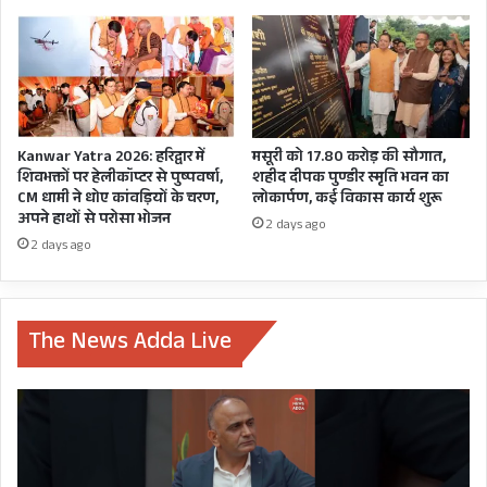
ने
बनाए
भूमाफ़िया
के
साथ
सह-
अभियुक्त
Kanwar Yatra 2026: हरिद्वार में
मसूरी को 17.80 करोड़ की सौगात,
शिवभक्तों पर हेलीकॉप्टर से पुष्पवर्षा,
शहीद दीपक पुण्डीर स्मृति भवन का
CM धामी ने धोए कांवड़ियों के चरण,
लोकार्पण, कई विकास कार्य शुरू
अपने हाथों से परोसा भोजन
2 days ago
2 days ago
मामला अनुसूचित जाति की जमीनों की अवैध खरीद से जुड़ा
The News Adda Live
है और गैंगस्टर यशपाल तोमर पर सीधी कार्रवाई की जानी
हैं। ऐसे में मुख्यमंत्री योगी आदित्यनाथ के कार्यालय को
अवगत करवाने के बाद मामले में रविवार को एक नई
एफआईआर दर्ज हुई है। इस एफआईआर में यशपाल तोमर
के चिटहेरा गांव भू घोटाले में अब इन सभी को सहयोगी बना