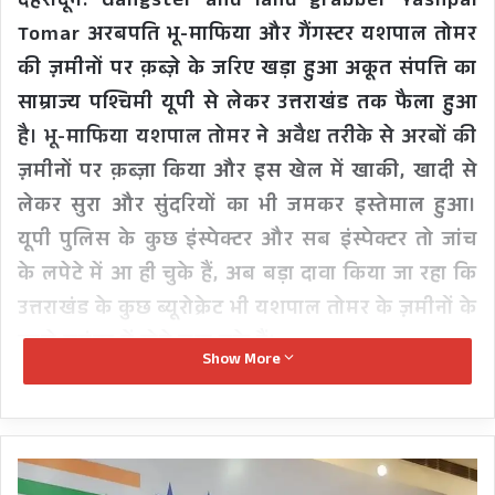
देहरादून: Gangster and land grabber Yashpal
Tomar अरबपति भू-माफिया और गैंगस्टर यशपाल तोमर
की ज़मीनों पर क़ब्ज़े के जरिए खड़ा हुआ अकूत संपत्ति का
साम्राज्य पश्चिमी यूपी से लेकर उत्तराखंड तक फैला हुआ
है। भू-माफिया यशपाल तोमर ने अवैध तरीके से अरबों की
ज़मीनों पर क़ब्ज़ा किया और इस खेल में खाकी, खादी से
लेकर सुरा और सुंदरियों का भी जमकर इस्तेमाल हुआ।
यूपी पुलिस के कुछ इंस्पेक्टर और सब इंस्पेक्टर तो जांच
के लपेटे में आ ही चुके हैं, अब बड़ा दावा किया जा रहा कि
उत्तराखंड के कुछ ब्यूरोक्रेट भी यशपाल तोमर के ज़मीनों के
काले समंदर में गोते लगा चुके हैं।
Show More
सूत्रों द्वारा बताया जा रहा है कि दो आईएएस और एक
आईपीएस, तीनों समय समय पर हरिद्वार जिले में डीएम
क्या
और कप्तान के रूप में तैनात रहे हैं, ने अपने परिजनों-
AAP