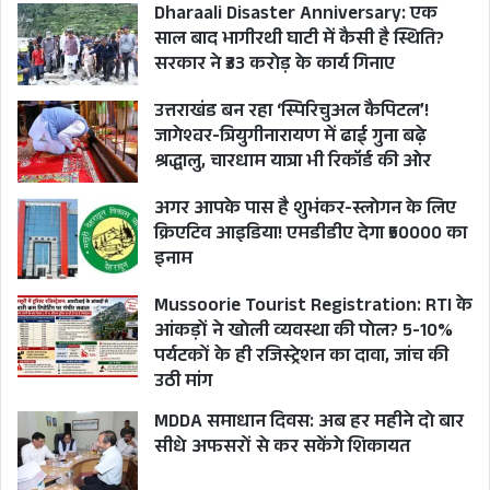
Dharaali Disaster Anniversary: एक
परिवार से हैं। यह ज़मीनें काफी पहले खरीदी गई हैं। पुलिस
साल बाद भागीरथी घाटी में कैसी है स्थिति?
इस बात की जांच में जुटी है कि यशपाल तोमर इन
सरकार ने ₹33 करोड़ के कार्य गिनाए
नौकरशाहों के संपर्क में कैसे आया। चूंकि जमीनें
उत्तराखंड बन रहा ‘स्पिरिचुअल कैपिटल’!
नौकरशाहों के नाम पर नहीं हैं बल्कि उनके परिवार के
जागेश्वर-त्रियुगीनारायण में ढाई गुना बढ़े
श्रद्धालु, चारधाम यात्रा भी रिकॉर्ड की ओर
सदस्यों के नाम पर हैं। ऐसे में परिवारजन ही बताएंगे कि
वह यशपाल के संपर्क में कैसे आए।
अगर आपके पास है शुभंकर-स्लोगन के लिए
क्रिएटिव आइडिया! एमडीडीए देगा ₹50000 का
हरिद्वार में भी भू माफिया यशपाल तोमर
इनाम
पर दर्ज हैं कई केस
Mussoorie Tourist Registration: RTI के
आंकड़ों ने खोली व्यवस्था की पोल? 5-10%
पश्चिमी यूपी के रहने वाले भू माफिया यशपाल तोमर के
पर्यटकों के ही रजिस्ट्रेशन का दावा, जांच की
उठी मांग
खिलाफ हरिद्वार के कनखल, ज्वालापुर एवं शहर कोतवाली
MDDA समाधान दिवस: अब हर महीने दो बार
में 13 मई 2022 को चार अलग-अलग मुकदमे दर्ज हैं।
सीधे अफसरों से कर सकेंगे शिकायत
कनखल में कांग्रेसी नेता तोष जैन के घर में घुसकर हत्या