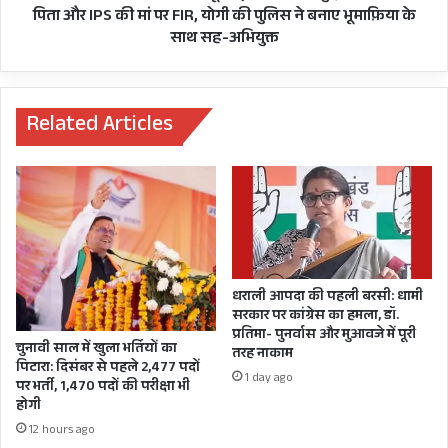
है?
पिता और IPS की मां पर FIR, योगी की पुलिस ने बनाए भूमाफ़िया के
जमीनों के जबरन खरीद और फर्जीवाड़े के कई मुकदमे दर्ज
सीएम
साथ सह-अभियुक्त
हैं। इन तीनों वरिष्ठ अफसरों में से एक तो मुख्यमंत्री पुष्कर
धामी
के
सिंह धामी के सचिवालय में तैनात है। आरोपियों में एक
‘ब्लू
आईएएस अफसर का ससुर, एक आईएएस के पिता और
आईड’IAS
Related Articles
के
आईपीएस की मां नामजद है। इस एफआईआर के बाद
ससुर,
उत्तराखंड की नौकरशाही में भूचाल आ गया है। सूत्रों के
चहेते
IAS
अनुसार मुख्यमंत्री को इस मामले से अपडेट कर दिया गया
के
है।
पिता
और
IPS
ताजा एफआईआर में भू माफिया यशपाल
धराली आपदा की पहली बरसी: धामी
की
सरकार पर कांग्रेस का हमला, डॉ.
तोमर का बनाया सहयोगी
मां
प्रतिमा- पुनर्वास और मुआवजे में पूरी
पर
चुनावी साल में खुला भर्तियों का
तरह नाकाम
पिटारा: दिसंबर से पहले 2,477 पदों
FIR,
1 day ago
पर भर्ती, 1,470 पदों की परीक्षा भी
योगी
होगी
की
पुलिस
12 hours ago