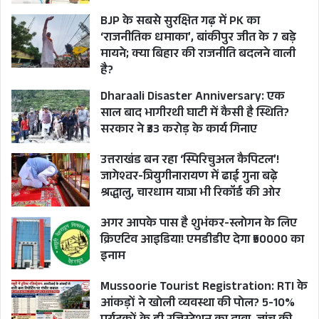
BJP के सबसे सुरक्षित गढ़ में PK का
‘राजनीतिक धमाका’, बांकीपुर जीत के 7 बड़े
मायने; क्या बिहार की राजनीति बदलने वाली
है?
Dharaali Disaster Anniversary: एक
साल बाद भागीरथी घाटी में कैसी है स्थिति?
सरकार ने ₹33 करोड़ के कार्य गिनाए
उत्तराखंड बन रहा ‘स्पिरिचुअल कैपिटल’!
जागेश्वर-त्रियुगीनारायण में ढाई गुना बढ़े
श्रद्धालु, चारधाम यात्रा भी रिकॉर्ड की ओर
अगर आपके पास है शुभंकर-स्लोगन के लिए
क्रिएटिव आइडिया! एमडीडीए देगा ₹50000 का
इनाम
Mussoorie Tourist Registration: RTI के
आंकड़ों ने खोली व्यवस्था की पोल? 5-10%