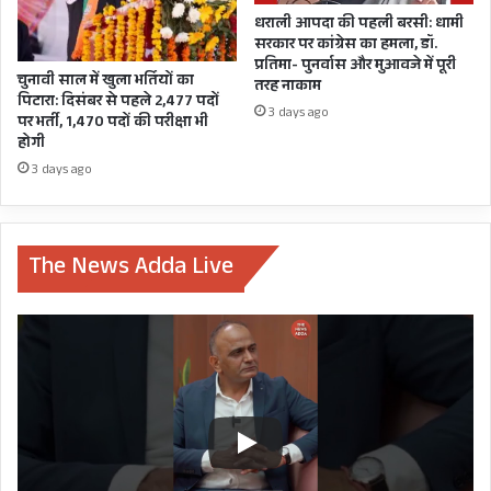
महाराज
मुख्यमंत्री तीरथ सिंह रावत
धराली आपदा की पहली बरसी: धामी
सरकार पर कांग्रेस का हमला, डॉ.
प्रतिमा- पुनर्वास और मुआवजे में पूरी
चुनावी साल में खुला भर्तियों का
तरह नाकाम
पिटारा: दिसंबर से पहले 2,477 पदों
रिपोर्ट: नितिन सेमवाल, पत्रकार, जोशीमठ
3 days ago
पर भर्ती, 1,470 पदों की परीक्षा भी
होगी
3 days ago
BADRINATH DHAM
CM TIRATH SINGH RAWAT
The News Adda Live
DEVSTHANAM BOARD
SATPAL MAHARAJ