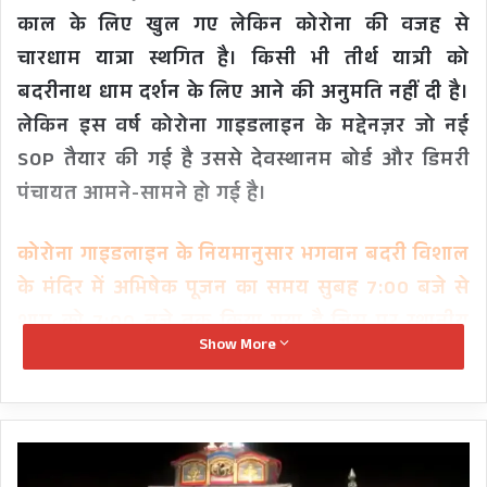
काल के लिए खुल गए लेकिन कोरोना की वजह से
चारधाम यात्रा स्थगित है। किसी भी तीर्थ यात्री को
बदरीनाथ धाम दर्शन के लिए आने की अनुमति नहीं दी है।
लेकिन इस वर्ष कोरोना गाइडलाइन के मद्देनज़र जो नई
SOP तैयार की गई है उससे देवस्थानम बोर्ड और डिमरी
पंचायत आमने-सामने हो गई है।
कोरोना गाइडलाइन के नियमानुसार भगवान बदरी विशाल
के मंदिर में अभिषेक पूजन का समय सुबह 7:00 बजे से
शाम को 7:00 बजे तक किया गया है जिस पर स्थानीय
Show More
हक-हकूकधारी और तीर्थ पुरोहित लगातार सवाल खड़े
कर रहे हैं। डिमरी पंचायत और ब्रह्म कपाल तीर्थ पुरोहित
के लोगों का कहना है कि भगवान बदरी विशाल का
राहत:
अभिषेक ब्रह्म मुहूर्त में किया जाता है, जोकि शंकराचार्य
सीएम