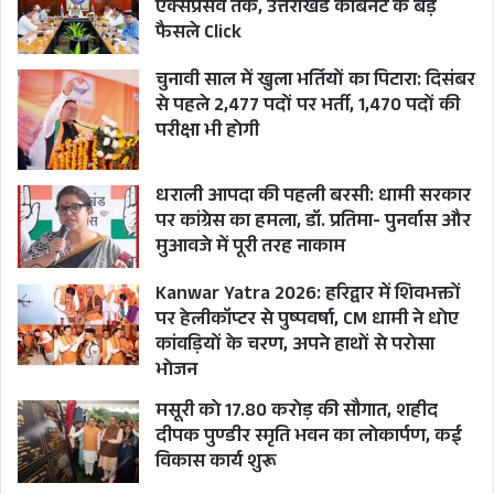
भगवान शिव की पूजा-अर्चना की। इस अवसर पर समस्त
एक्सप्रेसवे तक, उत्तराखंड कैबिनेट के बड़े
प्रदेशवासियों के सुख, शान्ति एवं समृद्धि की कामना की।
फैसले Click
चुनावी साल में खुला भर्तियों का पिटारा: दिसंबर
से पहले 2,477 पदों पर भर्ती, 1,470 पदों की
परीक्षा भी होगी
धराली आपदा की पहली बरसी: धामी सरकार
पर कांग्रेस का हमला, डॉ. प्रतिमा- पुनर्वास और
मुआवजे में पूरी तरह नाकाम
Kanwar Yatra 2026: हरिद्वार में शिवभक्तों
पर हेलीकॉप्टर से पुष्पवर्षा, CM धामी ने धोए
कांवड़ियों के चरण, अपने हाथों से परोसा
भोजन
मसूरी को 17.80 करोड़ की सौगात, शहीद
इससे पहले भी सीएम धामी हिमाचल प्रदेश की कई सीटों
दीपक पुण्डीर स्मृति भवन का लोकार्पण, कई
पर चुनाव प्रचार करने पहुंचे थे। दरअसल सीएम धामी को
विकास कार्य शुरू
उत्तराखंड चुनाव में बीजेपी की जीत के पीएम मोदी के बाद