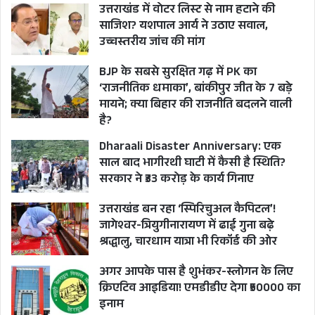
उत्तराखंड में वोटर लिस्ट से नाम हटाने की
सबसे बड़े चेहरे के तौर पर पार्टी रणनीतिकार हिमाचल
साजिश? यशपाल आर्य ने उठाए सवाल,
प्रचार में उतार रहे हैं। खासकर चंपावत उपचुनाव में जिस
उच्चस्तरीय जांच की मांग
तरह से सीएम धामी के पक्ष में 93 फीसदी वोट पड़े उसने
BJP के सबसे सुरक्षित गढ़ में PK का
मुख्यमंत्री की लोकप्रियता को नए शिखर पर पहुंचा दिया।
‘राजनीतिक धमाका’, बांकीपुर जीत के 7 बड़े
मायने; क्या बिहार की राजनीति बदलने वाली
है?
Dharaali Disaster Anniversary: एक
साल बाद भागीरथी घाटी में कैसी है स्थिति?
सरकार ने ₹33 करोड़ के कार्य गिनाए
उत्तराखंड बन रहा ‘स्पिरिचुअल कैपिटल’!
जागेश्वर-त्रियुगीनारायण में ढाई गुना बढ़े
श्रद्धालु, चारधाम यात्रा भी रिकॉर्ड की ओर
अगर आपके पास है शुभंकर-स्लोगन के लिए
क्रिएटिव आइडिया! एमडीडीए देगा ₹50000 का
इनाम