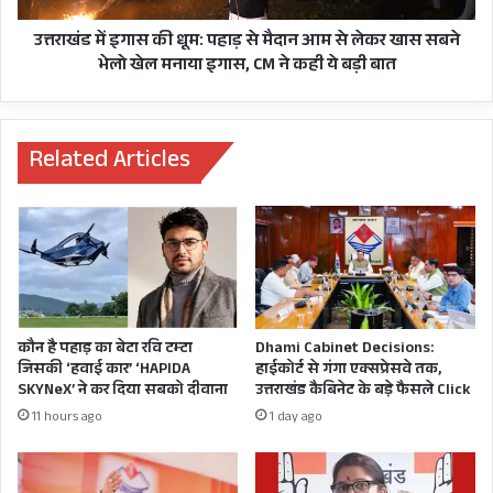
की प्रचंड बहुमत की सरकार आने वाली है।”
हिन्दी
आम
में
से
उत्तराखंड में इगास की धूम: पहाड़ से मैदान आम से लेकर खास सबने
भी
लेकर
मुख्यमंत्री पुष्कर सिंह धामी ने कहा, “उत्तराखण्ड में भी
भेलो खेल मनाया इगास, CM ने कही ये बड़ी बात
MBBS
खास
जनता ने लगातार दूसरी बार भाजपा की सरकार बनाकर दो
पढ़ाई
सबने
भेलो
दशक से चले आ रहे चुनावी मिथक को तोड़ने का कार्य
खेल
Related Articles
किया है। उसी तरह यहां भी भाजपा की प्रचंड बहुमत की
मनाया
सरकार बनेगी।”
इगास,
CM
ने
कही
ये
बड़ी
बात
कौन है पहाड़ का बेटा रवि टम्टा
Dhami Cabinet Decisions:
जिसकी ‘हवाई कार’ ‘HAPIDA
हाईकोर्ट से गंगा एक्सप्रेसवे तक,
SKYNeX’ ने कर दिया सबको दीवाना
उत्तराखंड कैबिनेट के बड़े फैसले Click
11 hours ago
1 day ago