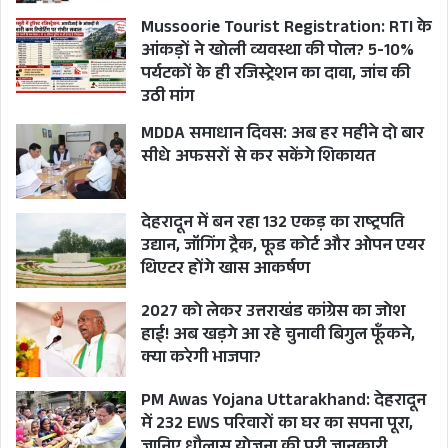
Mussoorie Tourist Registration: RTI के
आंकड़ों ने खोली व्यवस्था की पोल? 5-10%
पर्यटकों के ही रजिस्ट्रेशन का दावा, जांच की
BJP
CM PUSHKAR SINGH DHAMI
उठी मांग
CONGRESS
HIMACHAL PRADESH
MDDA समाधान दिवस: अब हर महीने दो बार
सीधे अफसरों से कर सकेंगे शिकायत
HIMACHAL PRADESH ELECTION NEWS
MISSION 2022
PM MODI
देहरादून में बन रहा 132 एकड़ का राष्ट्रपति
उद्यान, जॉगिंग ट्रैक, फूड कोर्ट और ओपन एयर
UTTARAKHAND
थिएटर होंगे खास आकर्षण
2027 को लेकर उत्तराखंड कांग्रेस का जोश
हाई! अब खड़गे आ रहे चुनावी बिगुल फूँकने,
क्या करेगी भाजपा?
PM Awas Yojana Uttarakhand: देहरादून
में 232 EWS परिवारों का घर का सपना पूरा,