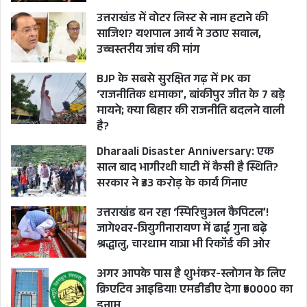
उत्तराखंड में वोटर लिस्ट से नाम हटाने की
साजिश? यशपाल आर्य ने उठाए सवाल,
उच्चस्तरीय जांच की मांग
BJP के सबसे सुरक्षित गढ़ में PK का
‘राजनीतिक धमाका’, बांकीपुर जीत के 7 बड़े
मायने; क्या बिहार की राजनीति बदलने वाली
है?
Dharaali Disaster Anniversary: एक
साल बाद भागीरथी घाटी में कैसी है स्थिति?
सरकार ने ₹33 करोड़ के कार्य गिनाए
उत्तराखंड बन रहा ‘स्पिरिचुअल कैपिटल’!
जागेश्वर-त्रियुगीनारायण में ढाई गुना बढ़े
श्रद्धालु, चारधाम यात्रा भी रिकॉर्ड की ओर
अगर आपके पास है शुभंकर-स्लोगन के लिए
क्रिएटिव आइडिया! एमडीडीए देगा ₹50000 का
इनाम