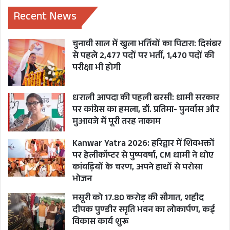
श्रीकेदारनाथ जी तथा गंगोत्री और यमुनोत्री धामों के दर्शन
Recent News
का निमंत्रण भी दिया ।
चुनावी साल में खुला भर्तियों का पिटारा: दिसंबर
से पहले 2,477 पदों पर भर्ती, 1,470 पदों की
NEP 2020
NEW EDUCATION POLICY
परीक्षा भी होगी
PM MODI
UTTARAKHAND
धराली आपदा की पहली बरसी: धामी सरकार
Vice President Jagdeep Dhankhad
पर कांग्रेस का हमला, डॉ. प्रतिमा- पुनर्वास और
मुआवजे में पूरी तरह नाकाम
VICE PRESIDENT OF INDIA
Kanwar Yatra 2026: हरिद्वार में शिवभक्तों
पर हेलीकॉप्टर से पुष्पवर्षा, CM धामी ने धोए
कांवड़ियों के चरण, अपने हाथों से परोसा
भोजन
मसूरी को 17.80 करोड़ की सौगात, शहीद
दीपक पुण्डीर स्मृति भवन का लोकार्पण, कई
विकास कार्य शुरू