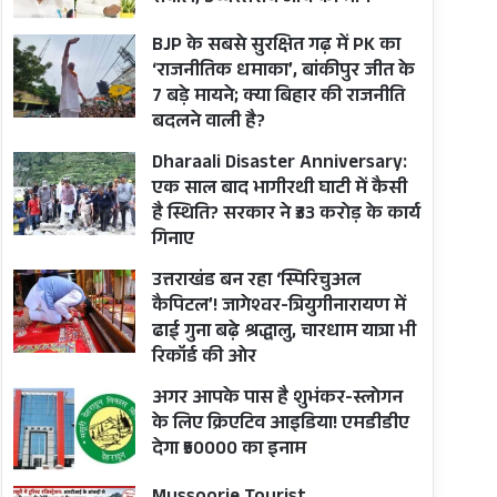
BJP के सबसे सुरक्षित गढ़ में PK का
‘राजनीतिक धमाका’, बांकीपुर जीत के
7 बड़े मायने; क्या बिहार की राजनीति
बदलने वाली है?
Dharaali Disaster Anniversary:
एक साल बाद भागीरथी घाटी में कैसी
है स्थिति? सरकार ने ₹33 करोड़ के कार्य
गिनाए
उत्तराखंड बन रहा ‘स्पिरिचुअल
कैपिटल’! जागेश्वर-त्रियुगीनारायण में
ढाई गुना बढ़े श्रद्धालु, चारधाम यात्रा भी
रिकॉर्ड की ओर
अगर आपके पास है शुभंकर-स्लोगन
के लिए क्रिएटिव आइडिया! एमडीडीए
देगा ₹50000 का इनाम