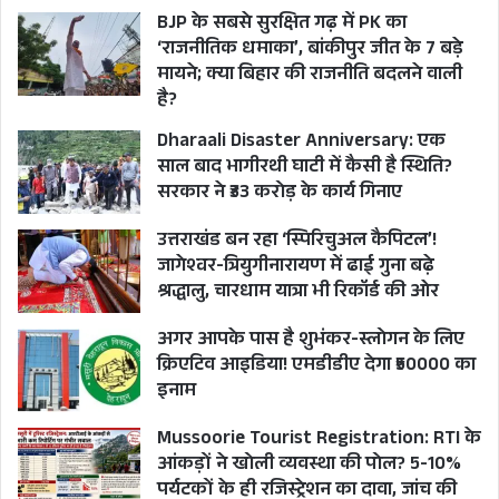
BJP के सबसे सुरक्षित गढ़ में PK का
‘राजनीतिक धमाका’, बांकीपुर जीत के 7 बड़े
मायने; क्या बिहार की राजनीति बदलने वाली
है?
Dharaali Disaster Anniversary: एक
साल बाद भागीरथी घाटी में कैसी है स्थिति?
सरकार ने ₹33 करोड़ के कार्य गिनाए
उत्तराखंड बन रहा ‘स्पिरिचुअल कैपिटल’!
जागेश्वर-त्रियुगीनारायण में ढाई गुना बढ़े
श्रद्धालु, चारधाम यात्रा भी रिकॉर्ड की ओर
अगर आपके पास है शुभंकर-स्लोगन के लिए
क्रिएटिव आइडिया! एमडीडीए देगा ₹50000 का
इनाम
Mussoorie Tourist Registration: RTI के
आंकड़ों ने खोली व्यवस्था की पोल? 5-10%
पर्यटकों के ही रजिस्ट्रेशन का दावा, जांच की