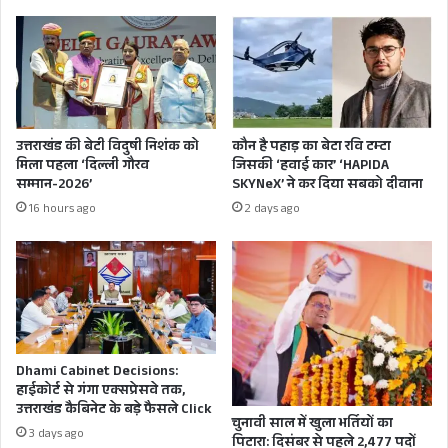
प्राणी
COVID DATA
ज्ञान
पर
हल्ला
काहे
जी!
उत्तराखंड की बेटी विदुषी निशंक को
कौन है पहाड़ का बेटा रवि टम्टा
मिला पहला ‘दिल्ली गौरव
जिसकी ‘हवाई कार’ ‘HAPIDA
सम्मान-2026’
SKYNeX’ ने कर दिया सबको दीवाना
16 hours ago
2 days ago
Dhami Cabinet Decisions:
हाईकोर्ट से गंगा एक्सप्रेसवे तक,
उत्तराखंड कैबिनेट के बड़े फैसले Click
चुनावी साल में खुला भर्तियों का
3 days ago
पिटारा: दिसंबर से पहले 2,477 पदों