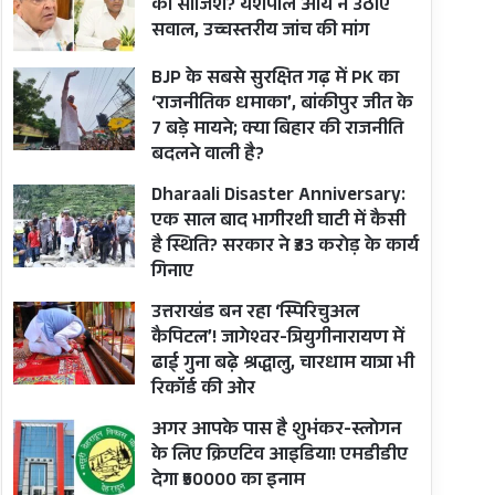
की साजिश? यशपाल आर्य ने उठाए
सवाल, उच्चस्तरीय जांच की मांग
BJP के सबसे सुरक्षित गढ़ में PK का
‘राजनीतिक धमाका’, बांकीपुर जीत के
7 बड़े मायने; क्या बिहार की राजनीति
बदलने वाली है?
Dharaali Disaster Anniversary:
एक साल बाद भागीरथी घाटी में कैसी
है स्थिति? सरकार ने ₹33 करोड़ के कार्य
गिनाए
उत्तराखंड बन रहा ‘स्पिरिचुअल
कैपिटल’! जागेश्वर-त्रियुगीनारायण में
ढाई गुना बढ़े श्रद्धालु, चारधाम यात्रा भी
रिकॉर्ड की ओर
अगर आपके पास है शुभंकर-स्लोगन
के लिए क्रिएटिव आइडिया! एमडीडीए
देगा ₹50000 का इनाम