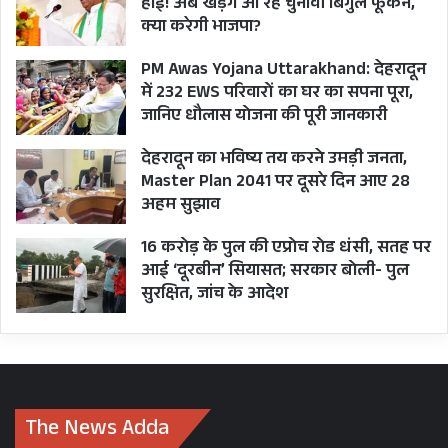
कोई दुष्प्रभाव नहीं पड़ा। उनकी छवि निष्कलंक बनी रही।
हाई! अब खड़गे आ रहे चुनावी बिगुल फूँकने,
क्या करेगी भाजपा?
जनरल साहब केवल एक राजनेता नहीं थे, वे एक भरोसा
PM Awas Yojana Uttarakhand: देहरादून
थे… एक अनुशासन थे… और पहाड़ की सादगी व
में 232 EWS परिवारों का घर का सपना पूरा,
जानिए धौलास योजना की पूरी जानकारी
स्वाभिमान की जीवित पहचान थे।
देहरादून का भविष्य तय करने उमड़ी जनता,
उनका निधन एक अपूरणीय क्षति है।
Master Plan 2041 पर दूसरे दिन आए 28
अहम सुझाव
ईश्वर दिवंगत आत्मा को अपने श्रीचरणों में स्थान दें।
16 करोड़ के पुल की एप्रोच रोड धंसी, सतह पर
विनम्र श्रद्धांजलि।
आई ‘दूरबीन’ सियासत; सरकार बोली- पुल
————————————————————————
सुरक्षित, जांच के आदेश
——
The News Adda