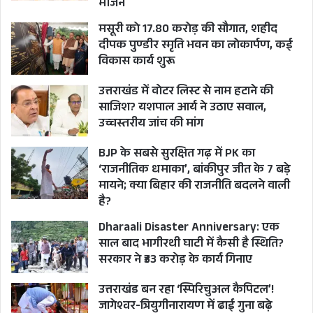
भोजन
जनरल साहब की सीधे-सपाट बोलने और कड़क मिजाज
मसूरी को 17.80 करोड़ की सौगात, शहीद
प्रशासक की छवि उनकी सबसे बड़ी राजनीतिक पूंजी थी।
दीपक पुण्डीर स्मृति भवन का लोकार्पण, कई
जनता को जनरल साहब की यह छवि बेहद पसंद थी। जैसा
विकास कार्य शुरू
कि मैंने ऊपर लिखा है, वर्ष 1996 के लोकसभा चुनाव में
उत्तराखंड में वोटर लिस्ट से नाम हटाने की
षड्यंत्र और वर्ष 2012 के कोटद्वार विधानसभा चुनाव में
साजिश? यशपाल आर्य ने उठाए सवाल,
उनके प्रबंधकों की रणनीतिक कमियों के कारण हुई हार को
उच्चस्तरीय जांच की मांग
यदि अपवाद मान लिया जाए, तो बाकी सभी चुनावों में
BJP के सबसे सुरक्षित गढ़ में PK का
जनता ने उन्हें भरपूर प्यार और समर्थन दिया।
‘राजनीतिक धमाका’, बांकीपुर जीत के 7 बड़े
मायने; क्या बिहार की राजनीति बदलने वाली
है?
मुझे स्मरण है कि लोकसभा चुनावों के दौरान पौड़ी जनपद
के दूरस्थ क्षेत्रों में सुबह-सुबह की जनसभाओं में भी कई
Dharaali Disaster Anniversary: एक
साल बाद भागीरथी घाटी में कैसी है स्थिति?
स्थानों पर दो-चार लोग शराब पीकर पहुंच जाते थे और
सरकार ने ₹33 करोड़ के कार्य गिनाए
सभा में विघ्न पैदा करने का प्रयास करते थे। मगर स्थानीय
जनता स्वयं ही ऐसे लोगों को वहां से भगा देती थी। जनता
उत्तराखंड बन रहा ‘स्पिरिचुअल कैपिटल’!
जागेश्वर-त्रियुगीनारायण में ढाई गुना बढ़े
समझ जाती थी कि यह सब जानबूझकर कराया जा रहा है।