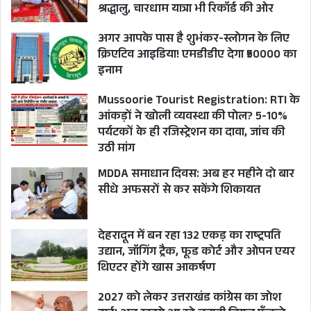
श्रद्धालु, चारधाम यात्रा भी रिकॉर्ड की ओर
इससे जनता की जनरल साहब के प्रति सहानुभूति और भी
अगर आपके पास है शुभंकर-स्लोगन के लिए
बढ़ जाती थी।
क्रिएटिव आइडिया! एमडीडीए देगा ₹50000 का
इनाम
लोकसभा चुनावों के दौरान जातिवाद का कार्ड खेलने का भी
Mussoorie Tourist Registration: RTI के
काफी प्रयास किया जाता था। मुझे याद है कि एक चुनाव में
आंकड़ों ने खोली व्यवस्था की पोल? 5-10%
किसी कथित ब्राह्मण संगठन का लेटरहेड तैयार कर एक
पर्यटकों के ही रजिस्ट्रेशन का दावा, जांच की
पत्र लिखा गया था। उस पत्र में राजपूत समाज के लोगों के
उठी मांग
प्रति घृणित विषवमन किया गया था। लेटरहेड ब्राह्मण
MDDA समाधान दिवस: अब हर महीने दो बार
संगठन का था, गालियां राजपूत समाज को दी गई थीं, और
सीधे अफसरों से कर सकेंगे शिकायत
उस पत्र को चुन-चुनकर राजपूत नेताओं तथा
जनप्रतिनिधियों को डाक के माध्यम से गांव-गांव भेजा गया
देहरादून में बन रहा 132 एकड़ का राष्ट्रपति
था।
उद्यान, जॉगिंग ट्रैक, फूड कोर्ट और ओपन एयर
थिएटर होंगे खास आकर्षण
हालांकि, ऐसे किसी भी हथकंडे का जनरल साहब पर कभी
2027 को लेकर उत्तराखंड कांग्रेस का जोश