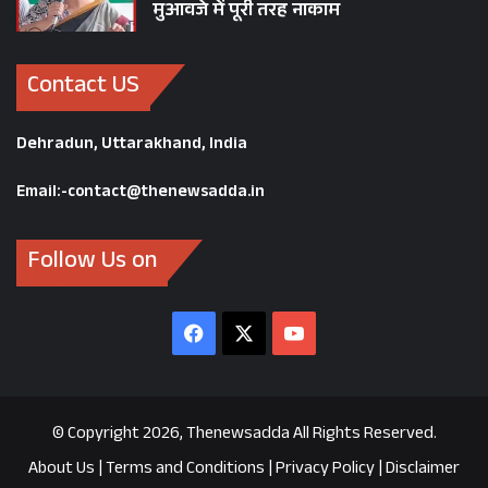
मुआवजे में पूरी तरह नाकाम
Contact US
Dehradun, Uttarakhand, India
Email:-contact@thenewsadda.in
Follow Us on
Facebook
X
YouTube
© Copyright 2026, Thenewsadda All Rights Reserved.
About Us
|
Terms and Conditions
|
Privacy Policy
|
Disclaimer