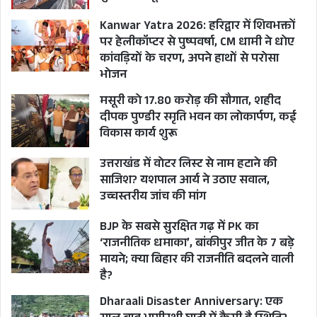
LALIT MODI MARRIES SUSHMITA SEN
Kanwar Yatra 2026: हरिद्वार में शिवभक्तों
MALDIVES
SUSHMITA SEN
पर हेलीकॉप्टर से पुष्पवर्षा, CM धामी ने धोए
कांवड़ियों के चरण, अपने हाथों से परोसा
भोजन
मसूरी को 17.80 करोड़ की सौगात, शहीद
दीपक पुण्डीर स्मृति भवन का लोकार्पण, कई
विकास कार्य शुरू
उत्तराखंड में वोटर लिस्ट से नाम हटाने की
साजिश? यशपाल आर्य ने उठाए सवाल,
उच्चस्तरीय जांच की मांग
BJP के सबसे सुरक्षित गढ़ में PK का
‘राजनीतिक धमाका’, बांकीपुर जीत के 7 बड़े
मायने; क्या बिहार की राजनीति बदलने वाली
है?
Dharaali Disaster Anniversary: एक