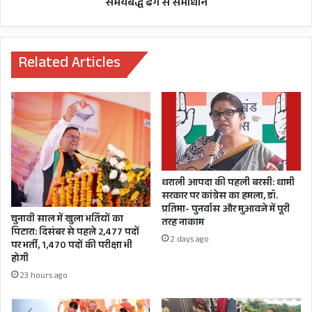
बनेगा
समयबद्ध ढंग से समाधान
हाल में सुष्मिता ने कहा था कि ऐसे तीन मौके आए जब वह
प्रदेश
का
शादी करने के बेहद करीब थी लेकिन ईश्वर कृपा ने बच
आदर्श
गईं। द, सुष्मिता 3 रिलेशनशिप में रह चुकी हैं अब 46
जिला,
Related Articles
जनता
वर्षीय सुष्मिता सेन ने आखिरकार ललित मोदी के साथ
की
शादी रचा ही ली है।
समस्याओं
का
होगा
त्वरित
व
समयबद्ध
धराली आपदा की पहली बरसी: धामी
ढंग
सरकार पर कांग्रेस का हमला, डॉ.
से
प्रतिमा- पुनर्वास और मुआवजे में पूरी
समाधान
चुनावी साल में खुला भर्तियों का
तरह नाकाम
पिटारा: दिसंबर से पहले 2,477 पदों
2 days ago
पर भर्ती, 1,470 पदों की परीक्षा भी
होगी
23 hours ago