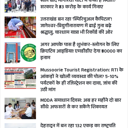
साल बाद भागीरथी घाटी में कैसी है स्थिति?
सरकार ने ₹33 करोड़ के कार्य गिनाए
उत्तराखंड बन रहा ‘स्पिरिचुअल कैपिटल’!
जागेश्वर-त्रियुगीनारायण में ढाई गुना बढ़े
श्रद्धालु, चारधाम यात्रा भी रिकॉर्ड की ओर
अगर आपके पास है शुभंकर-स्लोगन के लिए
क्रिएटिव आइडिया! एमडीडीए देगा ₹50000 का
इनाम
Mussoorie Tourist Registration: RTI के
आंकड़ों ने खोली व्यवस्था की पोल? 5-10%
पर्यटकों के ही रजिस्ट्रेशन का दावा, जांच की
उठी मांग
MDDA समाधान दिवस: अब हर महीने दो बार
सीधे अफसरों से कर सकेंगे शिकायत
देहरादून में बन रहा 132 एकड़ का राष्ट्रपति