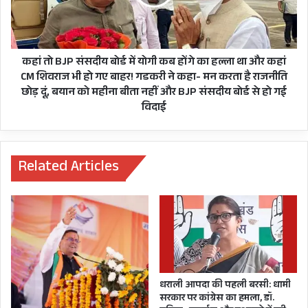
कार्मिक
में
गया, जहां पूरे सैनिक सम्मान के साथ उनका अंतिम संस्कार
नेताओं
योगी
की
कब
कर दिया गया।
चेतावनी,
होंगे
जल्द
का
कहां तो BJP संसदीय बोर्ड में योगी कब होंगे का हल्ला था और कहां
स्वास्थ्य
हल्ला
CM शिवराज भी हो गए बाहर! गडकरी ने कहा- मन करता है राजनीति
मंत्री
था
छोड़ दूं, बयान को महीना बीता नहीं और BJP संसदीय बोर्ड से हो गई
धन
और
विदाई
दा
कहां
के
CM
आवास
शिवराज
और
भी
Related Articles
कार्यालय
हो
का
गए
करेंगे
बाहर!
घेराव
गडकरी
ने
कहा-
मन
उत्तराखंड के मुख्यमंत्री पुष्कर सिंह धामी भी शहीद लांस
करता
धराली आपदा की पहली बरसी: धामी
नायक चंद्रशेखर हरबोला को अंतिम विदाई देने पहुँचे। इस
है
सरकार पर कांग्रेस का हमला, डॉ.
राजनीति