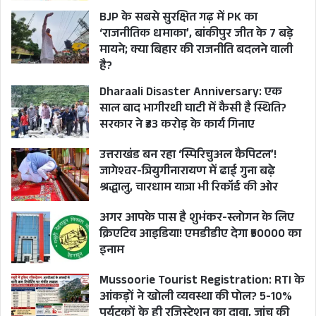
सिखाने के लिए भारतीय सेना ने ऑपरेशन मेघदूत लॉन्च
BJP के सबसे सुरक्षित गढ़ में PK का
‘राजनीतिक धमाका’, बांकीपुर जीत के 7 बड़े
किया था। लांस नायक हरबोला ऑपरेशन मेघदूत टीम का
मायने; क्या बिहार की राजनीति बदलने वाली
हिस्सा थे और पॉइंट 5965 पर क़ब्ज़ा करने निकली टीम का
है?
हिस्सा थे। लेकिन हिमस्खलन की चपेट में आने से यह 19
Dharaali Disaster Anniversary: एक
सदस्यीय गश्ती दल लापता हो गया और सर्च अभियान में
साल बाद भागीरथी घाटी में कैसी है स्थिति?
सिर्फ 14 शव मिल पाए जबकि पांच का पता नहीं चल सका
सरकार ने ₹33 करोड़ के कार्य गिनाए
था। अब 38 साल बाद लांस नायक हरबोला का शव मिल
उत्तराखंड बन रहा ‘स्पिरिचुअल कैपिटल’!
सका।
जागेश्वर-त्रियुगीनारायण में ढाई गुना बढ़े
श्रद्धालु, चारधाम यात्रा भी रिकॉर्ड की ओर
CM PUSHKAR SINGH DHAMI
HALDWANI
अगर आपके पास है शुभंकर-स्लोगन के लिए
क्रिएटिव आइडिया! एमडीडीए देगा ₹50000 का
LANCE NAIK CHANDRA SHEKHAR
इनाम
MORTAL REMANS FOUND AFTER 38 YEARS
Mussoorie Tourist Registration: RTI के
आंकड़ों ने खोली व्यवस्था की पोल? 5-10%
SIACHEN
UTTARAKHAND
पर्यटकों के ही रजिस्ट्रेशन का दावा, जांच की