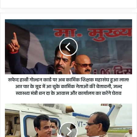
सफेद
हाथी
गोल्डन
कार्ड
पर
अब
कार्मिक
शिक्षक
महासंघ
हुआ
सफेद हाथी गोल्डन कार्ड पर अब कार्मिक शिक्षक महासंघ हुआ लाल!
लाल!
आर पार के मूड में आ चुके कार्मिक नेताओं की चेतावनी, जल्द
आर
स्वास्थ्य मंत्री धन दा के आवास और कार्यालय का करेंगे घेराव
अपने शहीद पति का शव मिलने की सूचना पाकर उनकी
पार
पत्नी और दोनों बेटियों का 38 साल पुराना जख्म हरा हो
के
कहां
मूड
तो
गया और तब से शहीद के पार्थिव शरीर के इंतजार में
में
BJP
परिवारजनों का रो-रोकर बुरा हाल हो गया। बुधवार को
आ
संसदीय
चुके
बोर्ड
शहीद जवान का पार्थिव शरीर हल्द्वानी उनके घर लाया