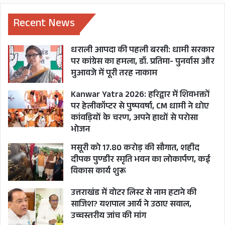
गया कि यह शहीद लांस नायक चंद्रशेखर हरबोला का शव
Recent News
है।
धराली आपदा की पहली बरसी: धामी सरकार
पर कांग्रेस का हमला, डॉ. प्रतिमा- पुनर्वास और
मुआवजे में पूरी तरह नाकाम
Kanwar Yatra 2026: हरिद्वार में शिवभक्तों
पर हेलीकॉप्टर से पुष्पवर्षा, CM धामी ने धोए
कांवड़ियों के चरण, अपने हाथों से परोसा
भोजन
मसूरी को 17.80 करोड़ की सौगात, शहीद
दीपक पुण्डीर स्मृति भवन का लोकार्पण, कई
विकास कार्य शुरू
उत्तराखंड में वोटर लिस्ट से नाम हटाने की
ऑपरेशन मेघदूत
साजिश? यशपाल आर्य ने उठाए सवाल,
उच्चस्तरीय जांच की मांग
दरअसल, 13 अप्रैल 1984 को पाकिस्तान को सबक