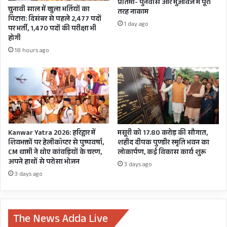
प्रतिमा- पुनर्वास और मुआवजे में पूरी
दौरान मुख्यमंत्री धामी ने शहीद के परिजनों के सांत्वना भी
छोड़
चुनावी साल में खुला भर्तियों का
तरह नाकाम
दी। नेता प्रतिपक्ष यशपाल आर्य ने भी शहीद जवान
पिटारा: दिसंबर से पहले 2,477 पदों
दूं,
1 day ago
पर भर्ती, 1,470 पदों की परीक्षा भी
बयान
चन्द्रशेखर को श्रद्धांजलि अर्पित की।
होगी
को
महीना
18 hours ago
बीता
नहीं
और
BJP
संसदीय
बोर्ड
से
Kanwar Yatra 2026: हरिद्वार में
मसूरी को 17.80 करोड़ की सौगात,
हो
शिवभक्तों पर हेलीकॉप्टर से पुष्पवर्षा,
शहीद दीपक पुण्डीर स्मृति भवन का
गई
CM धामी ने धोए कांवड़ियों के चरण,
लोकार्पण, कई विकास कार्य शुरू
विदाई
अपने हाथों से परोसा भोजन
3 days ago
3 days ago
शहीद लांस नायक चंद्रशेखर हरबोला मूलत: अल्मोड़ा जिले
The News Adda Live