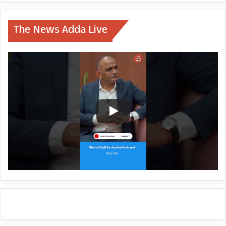
BJP अध्यक्ष जेपी नड्डा ने संसदीय बोर्ड के साथ ही 15
सदस्यीय सेंट्रल इलेक्शन कमेटी का गठन भी कर दिया है।
The News Adda Live
चुनाव समिति में भाजपा अध्यक्ष जेपी नड्डा, PM नरेंद्र मोदी,
अमित शाह, राजनाथ सिंह, बीएस येदियुरप्पा, के लक्ष्मण,
इकबाल सिंह लालपुरा, सुधा यादव, सत्यनारायण जटिया,
भूपेंद्र यादव, देवेंद्र फडणवीस, ओम माथुर, बीएल संतोष
और वनथी श्रीनिवास को जगह दी गई है। जबकि
शाहनवाज हुसैन और जुएल उरांव को चुनाव समिति से
विदा कर दिया गया है।
जाहिर है मोदी-शाह का मैसेज साफ है कि पार्टी अब नए दौर
में हैं और कई चुनावी राज्यों से लेकर दक्षिण में कर्नाटक के
आगे भी दस्तक देने तो आतुर भाजपा नेतृत्व बड़े -बड़ों को
अहम मंचों से विदाई देने में नहीं हिचकेगा।