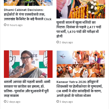
पहुंचे
BJP का नया संसदीय बोर्ड
Dhami Cabinet Decisions:
जेपी नड्डा ( भाजपा अध्यक्ष, हिमाचल प्रदेश), नरेन्द्र मोदी(
हाईकोर्ट से गंगा एक्सप्रेसवे तक,
उत्तराखंड कैबिनेट के बड़े फैसले Click
प्रधानमंत्री, गुजरात) , राजनाथ सिंह ( रक्षा मंत्री, यूपी),
चुनावी साल में खुला भर्तियों का
8 hours ago
पिटारा: दिसंबर से पहले 2,477 पदों
अमित शाह ( गृहमंत्री, गुजरात), बीएस येदियुरप्पा( पूर्व
पर भर्ती, 1,470 पदों की परीक्षा भी
होगी
सीएम, कर्नाटक), सर्बानंद सोनोवाल( पूर्व सीएम, असम),
2 days ago
के०लक्ष्मण( बीजेपी ओबीसी मोर्चा चीफ, तेलंगाना),
इक़बाल सिंह लालपुरा (नेशनल माइनॉरिटी कमीशन
चेयरमैन, रिटायर्ड आईपीएस. पंजाब), सुधा यादव ( पूर्व
सांसद, हरियाणा), सत्यनारायण जटिया ( 7 बार के सांसद,
मध्यप्रदेश), बीएल संतोष(आरएसएस बैकग्राउंड,
धराली आपदा की पहली बरसी: धामी
Kanwar Yatra 2026: हरिद्वार में
कर्नाटक)।
सरकार पर कांग्रेस का हमला, डॉ.
शिवभक्तों पर हेलीकॉप्टर से पुष्पवर्षा,
प्रतिमा- पुनर्वास और मुआवजे में पूरी
CM धामी ने धोए कांवड़ियों के चरण,
संसदीय बोर्ड के बाद दूसरे ताकतवर मंच यानी
तरह नाकाम
अपने हाथों से परोसा भोजन
इलेक्शन कमेटी में जान लीजिये किसे मिली जगह?
2 days ago
3 days ago