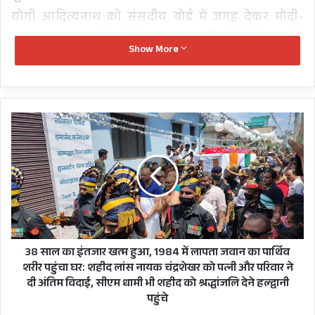
योगी आदित्यनाथ को संसदीय बोर्ड में जगह देकर मोदी-
शाह बड़ा इनाम देंगे! लेकिन हुआ यह कि बोर्ड में इकलौते
Show More
मुख्यमंत्री शिवराज सिंह चौहान को भी बाहर कर
मुख्यमंत्रियों को संसदीय बोर्ड में जगह देने न देने के सवाल
और बहस पर ही ब्रेक लगा दिया गया है।
38
साल
का
इंतजार
खत्म
हुआ,
1984
में
लापता
जवान
38 साल का इंतजार खत्म हुआ, 1984 में लापता जवान का पार्थिव
का
शरीर पहुंचा घर: शहीद लांस नायक चंद्रशेखर को पत्नी और परिवार ने
पार्थिव
दी अंतिम विदाई, सीएम धामी भी शहीद को श्रद्धांजलि देने हल्द्वानी
शरीर
पहुंचे
पहुंचा