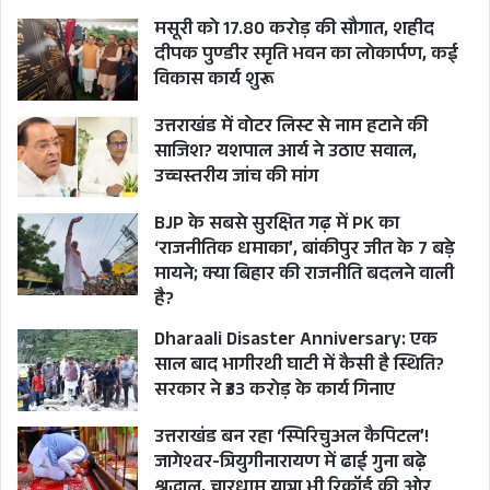
लिहाज से फौजी वोटर्स को भी टारगेट करना मकसद दिखता
मसूरी को 17.80 करोड़ की सौगात, शहीद
दीपक पुण्डीर स्मृति भवन का लोकार्पण, कई
है।
विकास कार्य शुरू
भाजपा संसदीय बोर्ड में पहली बार नॉर्थ ईस्ट की नुमाइंदगी
उत्तराखंड में वोटर लिस्ट से नाम हटाने की
साजिश? यशपाल आर्य ने उठाए सवाल,
भी पूर्व सीएम और केन्द्रीय मंत्री सर्बानंद सोनोवाल के जरिये
उच्चस्तरीय जांच की मांग
की गई है। यानी असम और पूर्वोतर को लेकर पार्टी का पूरा
फोकस दिख रहा है।
BJP के सबसे सुरक्षित गढ़ में PK का
‘राजनीतिक धमाका’, बांकीपुर जीत के 7 बड़े
मायने; क्या बिहार की राजनीति बदलने वाली
है?
AMIT SHAH
BJP
Dharaali Disaster Anniversary: एक
BJP CENTRAL ELCETION COMMITTEE
साल बाद भागीरथी घाटी में कैसी है स्थिति?
सरकार ने ₹33 करोड़ के कार्य गिनाए
BJP PARLIAMENTARY BOARD
उत्तराखंड बन रहा ‘स्पिरिचुअल कैपिटल’!
CM SHIVRAJ SINGH CHAUHAN
JP NADDA
जागेश्वर-त्रियुगीनारायण में ढाई गुना बढ़े
श्रद्धालु, चारधाम यात्रा भी रिकॉर्ड की ओर
NITIN GADKARI
PM MODI