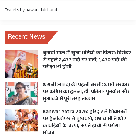
तेलंगाना में धमक तो आतुर मोदी-शाह ने के० लक्ष्मण को
Tweets by pawan_lalchand
तवज्जो दी है, तो पंजाब में फीलर्स देने के लिए इक़बाल सिंह
लालपुरा को भी संसदीय बोर्ड में जगह दी गई है।
Recent News
अगले साल होने वाले चुनावों के लिहाज से मप्र से सीएम
शिवराज को आउट कर दलित चेहरे के तौर पर
चुनावी साल में खुला भर्तियों का पिटारा: दिसंबर
से पहले 2,477 पदों पर भर्ती, 1,470 पदों की
सत्यनारायण जटिया को संसदीय बोर्ड में लेकर थावरचंद
परीक्षा भी होगी
गहलोत की भरपाई की गई है।
धराली आपदा की पहली बरसी: धामी सरकार
हरियाणा से सुधा यादव को लेकर यादव/ओबीसी वोटर्स
पर कांग्रेस का हमला, डॉ. प्रतिमा- पुनर्वास और
को 2024 और हरियाणा विधानसभा चुनाव के मद्देनज़र
मुआवजे में पूरी तरह नाकाम
संसदीय बोर्ड में स्थान दिया गया है। हरियाणा, राजस्थान में
Kanwar Yatra 2026: हरिद्वार में शिवभक्तों
यादव अधिकतर भाजपा के साथ हैं और तेजस्वी-अखिलेश
पर हेलीकॉप्टर से पुष्पवर्षा, CM धामी ने धोए
से मुकाबले को लेकर यूपी-बिहार पर मोदी-शाह की नजर
कांवड़ियों के चरण, अपने हाथों से परोसा
भोजन
है।पूर्व सांसद सुधा यादव करगिल शहीद की पत्नी हैं इस