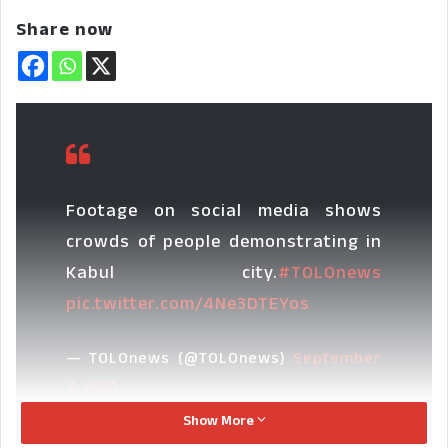
Share now
Footage on social media shows
crowds of people demonstrating in
Kabul city.
#TOLOnews
pic.twitter.com/4Ne3DTEYos
— TOLOnews (@TOLOnews)
September
7, 2021
Show More