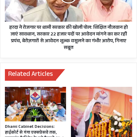
जिलों
तालिबान ने हवाई फ़ायरिंग कर हालात बिगाड़ने का काम
सरकार
में
की
किया है।
भारी
खोली
बारिश
पोल:
का
शिक्षित
हरदा ने रोजगार पर धामी सरकार की खोली पोल: शिक्षित नौजवान हो
येलो
नौजवान
जाएं सावधान, सरकार 22 हजार पदों पर आवेदन मांगने का कर रही
अलर्ट,
हो
प्रपंच, बेरोज़गारों से आवेदन शुल्क वसूलने का गंभीर आरोप, गिनाए
रानी
जाएं
सबूत
पोखरी
सावधान,
Footage posted on social media
पुल
सरकार
ध्वस्त
22
shows the Taliban firing into the air
होने
हजार
Related Articles
to disperse protesters.
#TOLOnews
के
पदों
बाद
पर
pic.twitter.com/lj9I4yqr9r
बना
आवेदन
वैकल्पिक
मांगने
— TOLOnews (@TOLOnews)
September
रोड
का
भी
कर
7, 2021
बहा
रही
प्रपंच,
Dhami Cabinet Decisions:
बेरोज़गारों
हाईकोर्ट से गंगा एक्सप्रेसवे तक,
से