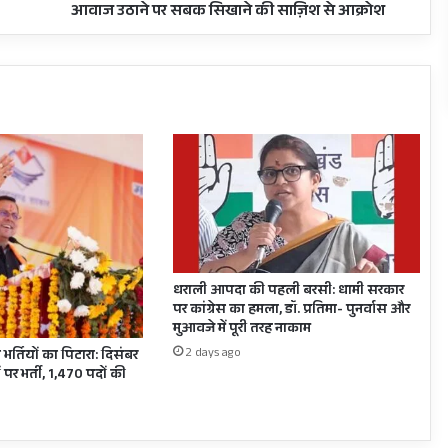
शिक्षक
आवाज उठाने पर सबक सिखाने की साज़िश से आक्रोश
महासंघ
ने
किया
24
दिसंबर
को
हुंकार
रैली
का
आह्वान,
सूबे
की
बेलगाम
धराली आपदा की पहली बरसी: धामी सरकार
नौकरशाही
पर कांग्रेस का हमला, डॉ. प्रतिमा- पुनर्वास और
के
मुआवजे में पूरी तरह नाकाम
जायज
2 days ago
 भर्तियों का पिटारा: दिसंबर
माँगों
 पर भर्ती, 1,470 पदों की
को
जानबूझकर
लटकाने
व