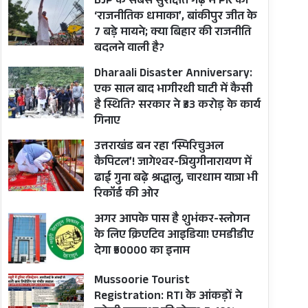
BJP के सबसे सुरक्षित गढ़ में PK का
‘राजनीतिक धमाका’, बांकीपुर जीत के
7 बड़े मायने; क्या बिहार की राजनीति
बदलने वाली है?
Dharaali Disaster Anniversary:
एक साल बाद भागीरथी घाटी में कैसी
है स्थिति? सरकार ने ₹33 करोड़ के कार्य
गिनाए
उत्तराखंड बन रहा ‘स्पिरिचुअल
कैपिटल’! जागेश्वर-त्रियुगीनारायण में
ढाई गुना बढ़े श्रद्धालु, चारधाम यात्रा भी
रिकॉर्ड की ओर
अगर आपके पास है शुभंकर-स्लोगन
के लिए क्रिएटिव आइडिया! एमडीडीए
देगा ₹50000 का इनाम
Mussoorie Tourist
Registration: RTI के आंकड़ों ने