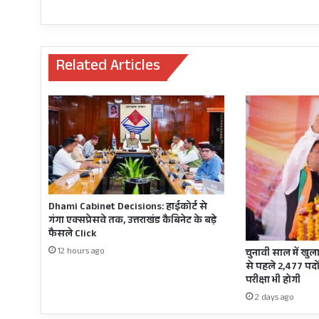
कार्मिकों
में
बढ़
रहा
Related Articles
आक्रोश,
दीपक
जोशी
को
षड्यंत्र
के
तहत
फंसाकर
कार्मिकों
की
Dhami Cabinet Decisions: हाईकोर्ट से
आवाज
गंगा एक्सप्रेसवे तक, उत्तराखंड कैबिनेट के बड़े
ख़ामोश
फैसले Click
करने
12 hours ago
चुनावी साल में खुला
की
से पहले 2,477 पदों
साज़िश
परीक्षा भी होगी
का
2 days ago
आरोप