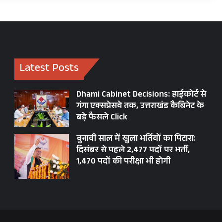
आवाज
उठाने
पर
सबक
सिखाने
की
Latest Posts
साज़िश
से
आक्रोश
Dhami Cabinet Decisions: हाईकोर्ट से
गंगा एक्सप्रेसवे तक, उत्तराखंड कैबिनेट के
बड़े फैसले Click
चुनावी साल में खुला भर्तियों का पिटारा:
दिसंबर से पहले 2,477 पदों पर भर्ती,
1,470 पदों की परीक्षा भी होगी