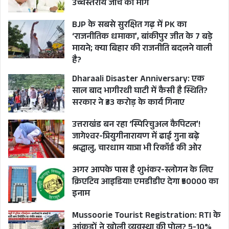
उच्चस्तरीय जांच की मांग
UTTARAKHAND
BJP के सबसे सुरक्षित गढ़ में PK का
‘राजनीतिक धमाका’, बांकीपुर जीत के 7 बड़े
मायने; क्या बिहार की राजनीति बदलने वाली
है?
Dharaali Disaster Anniversary: एक
साल बाद भागीरथी घाटी में कैसी है स्थिति?
सरकार ने ₹33 करोड़ के कार्य गिनाए
उत्तराखंड बन रहा ‘स्पिरिचुअल कैपिटल’!
जागेश्वर-त्रियुगीनारायण में ढाई गुना बढ़े
श्रद्धालु, चारधाम यात्रा भी रिकॉर्ड की ओर
अगर आपके पास है शुभंकर-स्लोगन के लिए
क्रिएटिव आइडिया! एमडीडीए देगा ₹50000 का
इनाम
Mussoorie Tourist Registration: RTI के
आंकड़ों ने खोली व्यवस्था की पोल? 5-10%