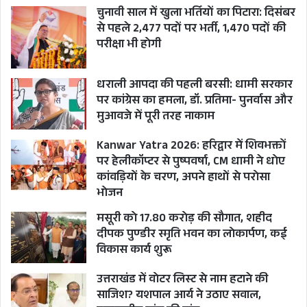
प्रतिशत अधिक 766.59 करोड़ हो गया। 2020-21 में 193
चुनावी साल में खुला भर्तियों का पिटारा: दिसंबर
प्रतिशत बढ़कर 767.39 करोड़ टैक्स मिला हैै। वर्ष 2021-
से पहले 2,477 पदों पर भर्ती, 1,470 पदों की
परीक्षा भी होगी
22 में 293 प्रतिशत बढ़कर 1029.04 करोड़ टैक्स मिला है।
जबकि वर्ष 2022-23 में मई 2022 तक केवल 2 माह
धराली आपदा की पहली बरसी: धामी सरकार
235.37 करोड़ रूपये टैक्स मिला हैै।
पर कांग्रेस का हमला, डॉ. प्रतिमा- पुनर्वास और
मुआवजे में पूरी तरह नाकाम
जाहिर है उत्तराखंड में वाहन चालकों को भले बेहतर, गड्ढा
Kanwar Yatra 2026: हरिद्वार में शिवभक्तों
मुक्त और चौड़ी सड़कों से लेकर तमाम सुविधाएं मिलना
पर हेलीकॉप्टर से पुष्पवर्षा, CM धामी ने धोए
बाकी हो लेकिन पेट्रोल और डीजल की बिक्री कर टैक्स के
कांवड़ियों के चरण, अपने हाथों से परोसा
रूप में सरकार अपना खजाना खूब भरती आई है और राज्य
भोजन
बनने के बाद से इसमें लगातार भारी वृद्धि होती गई है।
मसूरी को 17.80 करोड़ की सौगात, शहीद
दीपक पुण्डीर स्मृति भवन का लोकार्पण, कई
विकास कार्य शुरू
#TaxonPetroProducts
उत्तराखंड में वोटर लिस्ट से नाम हटाने की
RIGHT TO INFORMATION NEWS
साजिश? यशपाल आर्य ने उठाए सवाल,