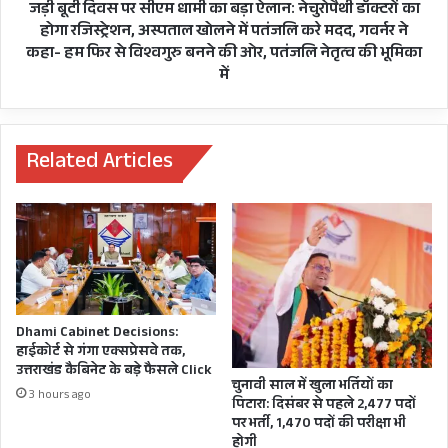
कर
नेचुरोपैथी
जड़ी बूटी दिवस पर सीएम धामी का बड़ा ऐलान: नेचुरोपैथी डॉक्टरों का
लें,
डॉक्टरों
होगा रजिस्ट्रेशन, अस्पताल खोलने में पतंजलि करे मदद, गवर्नर ने
संबित
का
कहा- हम फिर से विश्वगुरु बनने की ओर, पतंजलि नेतृत्व की भूमिका
पात्रा
होगा
में
ने
रजिस्ट्रेशन,
कहा-
अस्पताल
न
खोलने
रण
में
Related Articles
और
पतंजलि
न
करे
RUN
मदद,
करने
गवर्नर
देंगे
ने
कहा-
हम
फिर
Dhami Cabinet Decisions:
से
हाईकोर्ट से गंगा एक्सप्रेसवे तक,
विश्वगुरु
उत्तराखंड कैबिनेट के बड़े फैसले Click
बनने
चुनावी साल में खुला भर्तियों का
3 hours ago
आरटीआई एक्टिविस्ट और एडवोकेट नदीम को उपलब्ध
पिटारा: दिसंबर से पहले 2,477 पदों
की
पर भर्ती, 1,470 पदों की परीक्षा भी
ओर,
सूचना के अनुसार अप्रैैल 2007 से मई 2022 तक
होगी