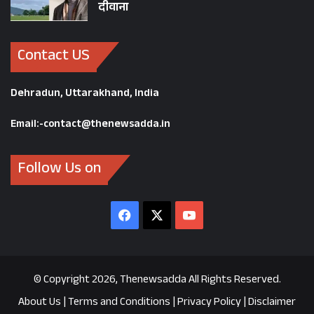
दीवाना
Contact US
Dehradun, Uttarakhand, India
Email:-contact@thenewsadda.in
Follow Us on
Facebook
X
YouTube
© Copyright 2026, Thenewsadda All Rights Reserved.
About Us
|
Terms and Conditions
|
Privacy Policy
|
Disclaimer