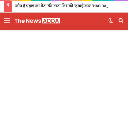
कौन है पहाड़ का बेटा रवि टम्टा जिसकी ‘हवाई कार’ ‘HAPIDA SKYNeX’ ने कर दिया सबको दीवाना
Menu
Switch 
Se