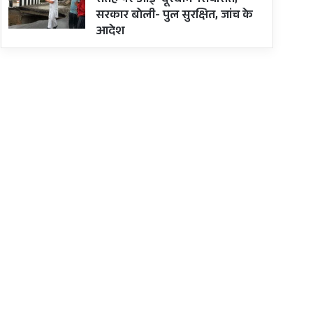
सतह पर आई ‘दूरबीन’ सियासत;
सरकार बोली- पुल सुरक्षित, जांच के
आदेश