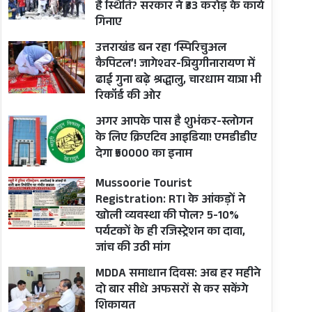
है स्थिति? सरकार ने ₹33 करोड़ के कार्य
गिनाए
उत्तराखंड बन रहा ‘स्पिरिचुअल
कैपिटल’! जागेश्वर-त्रियुगीनारायण में
ढाई गुना बढ़े श्रद्धालु, चारधाम यात्रा भी
रिकॉर्ड की ओर
अगर आपके पास है शुभंकर-स्लोगन
के लिए क्रिएटिव आइडिया! एमडीडीए
देगा ₹50000 का इनाम
Mussoorie Tourist
Registration: RTI के आंकड़ों ने
खोली व्यवस्था की पोल? 5-10%
पर्यटकों के ही रजिस्ट्रेशन का दावा,
जांच की उठी मांग
MDDA समाधान दिवस: अब हर महीने
दो बार सीधे अफसरों से कर सकेंगे
शिकायत