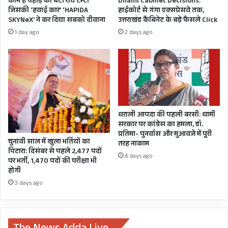
कौन है पहाड़ का बेटा रवि टम्टा
Dhami Cabinet Decisions:
र
चं
जिसकी ‘हवाई कार’ ‘HAPIDA
हाईकोर्ट से गंगा एक्सप्रेसवे तक,
हमारा 19 सदस्यीय दल सीएम आवास पर प्रस्तुति देकर
टी
द
SKYNeX’ ने कर दिया सबको दीवाना
उत्तराखंड कैबिनेट के बड़े फैसले Click
गौरवान्वित है। लोहाघाट के शिवनिधि स्वयं सहायता समूह
आ
अ
1 day ago
2 days ago
ई
ग्र
के दल का आकार बड़ा रहा। इस दल में 54 सदस्यों ने होली
में
वा
गीतों पर बेहतरीन प्रस्तुति दी। इस ग्रुप की प्रमुख अलका
खु
ल
ला
का
का कहना है- उन्होंने पहली बार सीएम आवास में प्रस्तुति
सा
इ
दी। यह अवसर पूरे ग्रुप के लिए महत्वपूर्ण है।
स्ती
फ़ा
,
धराली आपदा की पहली बरसी: धामी
रा
सरकार पर कांग्रेस का हमला, डॉ.
प्रतिमा- पुनर्वास और मुआवजे में पूरी
ज्य
चुनावी साल में खुला भर्तियों का
तरह नाकाम
पा
पिटारा: दिसंबर से पहले 2,477 पदों
ल
4 days ago
पर भर्ती, 1,470 पदों की परीक्षा भी
ने
होगी
कि
3 days ago
या
मं
जू
र