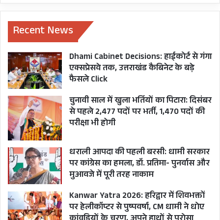
Recent News
Dhami Cabinet Decisions: हाईकोर्ट से गंगा
एक्सप्रेसवे तक, उत्तराखंड कैबिनेट के बड़े
फैसले Click
चुनावी साल में खुला भर्तियों का पिटारा: दिसंबर
से पहले 2,477 पदों पर भर्ती, 1,470 पदों की
परीक्षा भी होगी
लोक संस्कृति पर सीएम कर रहे अच्छा काम
धराली आपदा की पहली बरसी: धामी सरकार
उत्तराखंड के विभिन्न स्थानों से आए लोक कलाकारों ने इस
पर कांग्रेस का हमला, डॉ. प्रतिमा- पुनर्वास और
मुआवजे में पूरी तरह नाकाम
मौके पर कहा कि लोक संस्कृति पर सीएम अच्छा काम कर
रहे हैं। खटीमा की वीर शिरोमणि महाराणा प्रताप थारू
Kanwar Yatra 2026: हरिद्वार में शिवभक्तों
उत्थान समिति के कलाकारों के 20 सदस्यीय दल ने भी
पर हेलीकॉप्टर से पुष्पवर्षा, CM धामी ने धोए
कांवड़ियों के चरण, अपने हाथों से परोसा