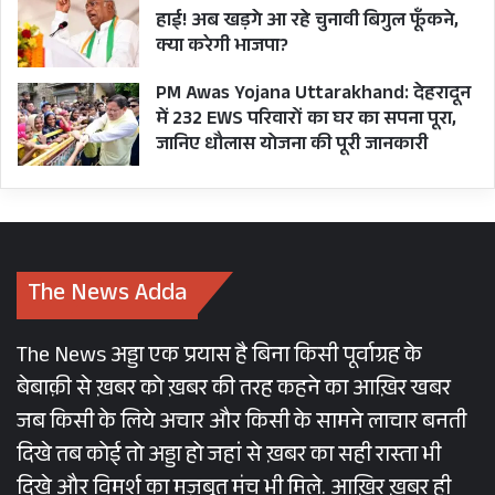
हाई! अब खड़गे आ रहे चुनावी बिगुल फूँकने,
क्या करेगी भाजपा?
मुख्यमंत्री पुष्कर सिंह धामी ने जहाँ अपने सरकारी आवास
PM Awas Yojana Uttarakhand: देहरादून
पर रंगोत्सव आयोजन में हिस्सा लिया वहीं वे भाजपा प्रदेश
में 232 EWS परिवारों का घर का सपना पूरा,
मुख्यालय में हुए होली मिलन कार्यक्रम में भी उपस्थित रहे।
जानिए धौलास योजना की पूरी जानकारी
The News Adda
The News अड्डा एक प्रयास है बिना किसी पूर्वाग्रह के
बेबाक़ी से ख़बर को ख़बर की तरह कहने का आख़िर खबर
जब किसी के लिये अचार और किसी के सामने लाचार बनती
दिखे तब कोई तो अड्डा हो जहां से ख़बर का सही रास्ता भी
दिखे और विमर्श का मज़बूत मंच भी मिले. आख़िर ख़बर ही