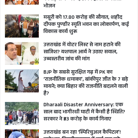
गुरूवार को अपनी प्रस्तुति दी। इस दल के बंटी राणा व रिंकू
भोजन
राणा का कहना था कि बेहतर काम करने वाले कलाकारों
मसूरी को 17.80 करोड़ की सौगात, शहीद
को तलाश कर अवसर दिए जा रहे हैं।
दीपक पुण्डीर स्मृति भवन का लोकार्पण, कई
विकास कार्य शुरू
उत्तराखंड में वोटर लिस्ट से नाम हटाने की
साजिश? यशपाल आर्य ने उठाए सवाल,
उच्चस्तरीय जांच की मांग
BJP के सबसे सुरक्षित गढ़ में PK का
‘राजनीतिक धमाका’, बांकीपुर जीत के 7 बड़े
मायने; क्या बिहार की राजनीति बदलने वाली
है?
Dharaali Disaster Anniversary: एक
साल बाद भागीरथी घाटी में कैसी है स्थिति?
सरकार ने ₹33 करोड़ के कार्य गिनाए
उत्तराखंड बन रहा ‘स्पिरिचुअल कैपिटल’!