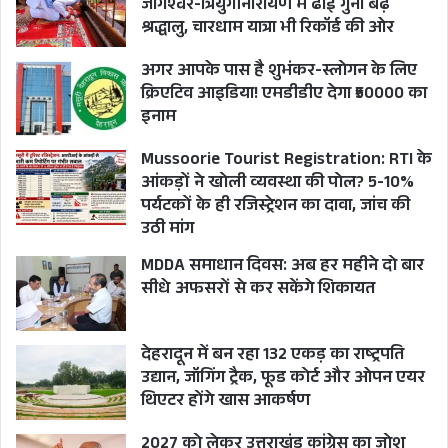
जागेश्वर-त्रियुगीनारायण में ढाई गुना बढ़े
श्रद्धालु, चारधाम यात्रा भी रिकॉर्ड की ओर
अगर आपके पास है शुभंकर-स्लोगन के लिए
पूर्व मुख्यमंत्रियों के आवास पहुँचे सीएम धामी
क्रिएटिव आइडिया! एमडीडीए देगा ₹50000 का
इनाम
Mussoorie Tourist Registration: RTI के
आंकड़ों ने खोली व्यवस्था की पोल? 5-10%
पर्यटकों के ही रजिस्ट्रेशन का दावा, जांच की
उठी मांग
MDDA समाधान दिवस: अब हर महीने दो बार
सीधे अफसरों से कर सकेंगे शिकायत
देहरादून में बन रहा 132 एकड़ का राष्ट्रपति
उद्यान, जॉगिंग ट्रैक, फूड कोर्ट और ओपन एयर
थिएटर होंगे खास आकर्षण
2027 को लेकर उत्तराखंड कांग्रेस का जोश