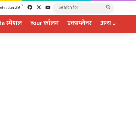
Facebook
X
YouTube
℃
29
Search
ehradun
for
a स्पेशल
Your कॉलम
एक्सप्लेनर
अन्य