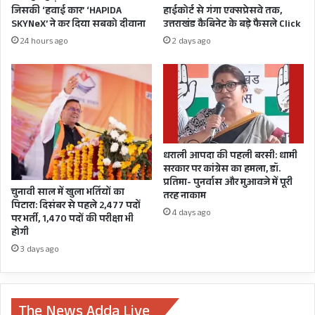
देगी,
जिसकी ‘हवाई कार’ ‘HAPIDA
हाईकोर्ट से गंगा एक्सप्रेसवे तक,
वैक्सीन
SKYNeX’ ने कर दिया सबको दीवाना
उत्तराखंड कैबिनेट के बड़े फैसले Click
नीति
24 hours ago
2 days ago
में
बड़ा
बदलाव
धराली आपदा की पहली बरसी: धामी
सरकार पर कांग्रेस का हमला, डॉ.
प्रतिमा- पुनर्वास और मुआवजे में पूरी
चुनावी साल में खुला भर्तियों का
तरह नाकाम
पिटारा: दिसंबर से पहले 2,477 पदों
4 days ago
पर भर्ती, 1,470 पदों की परीक्षा भी
होगी
3 days ago
The News Adda Live