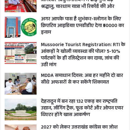
जागेश्वर-त्रियुगीनारायण में ढाई गुना बढ़े
श्रद्धालु, चारधाम यात्रा भी रिकॉर्ड की ओर
अगर आपके पास है शुभंकर-स्लोगन के लिए
क्रिएटिव आइडिया! एमडीडीए देगा ₹50000 का
इनाम
Mussoorie Tourist Registration: RTI के
आंकड़ों ने खोली व्यवस्था की पोल? 5-10%
पर्यटकों के ही रजिस्ट्रेशन का दावा, जांच की
उठी मांग
MDDA समाधान दिवस: अब हर महीने दो बार
सीधे अफसरों से कर सकेंगे शिकायत
देहरादून में बन रहा 132 एकड़ का राष्ट्रपति
उद्यान, जॉगिंग ट्रैक, फूड कोर्ट और ओपन एयर
थिएटर होंगे खास आकर्षण
2027 को लेकर उत्तराखंड कांग्रेस का जोश