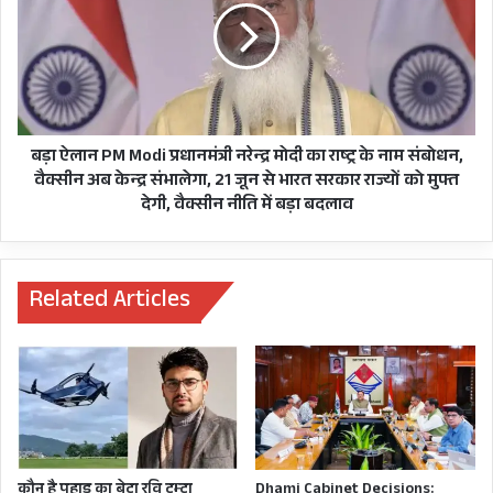
ये
Modi
बीजेपी
प्रधानमंत्री
वैक्सीन
नरेन्द्र
नहीं
मोदी
हमारे
का
CM TIRATH SINGH RAWAT
PM MODI
मेडिकल
राष्ट्र
साइंसदानों
के
बड़ा ऐलान PM Modi प्रधानमंत्री नरेन्द्र मोदी का राष्ट्र के नाम संबोधन,
का
नाम
वैक्सीन अब केन्द्र संभालेगा, 21 जून से भारत सरकार राज्यों को मुफ्त
कमाल
संबोधन,
देगी, वैक्सीन नीति में बड़ा बदलाव
है!
वैक्सीन
अब
केन्द्र
संभालेगा,
Related Articles
21
जून
से
भारत
सरकार
राज्यों
को
मुफ्त
कौन है पहाड़ का बेटा रवि टम्टा
Dhami Cabinet Decisions: