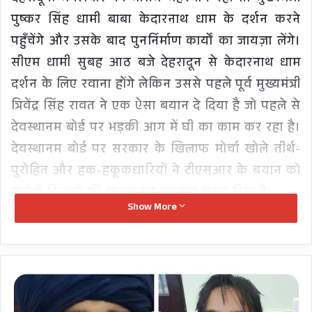
पुष्कर सिंह धामी बाबा केदारनाथ धाम के दर्शन करने
पहुँचेंगे और उसके बाद पुनर्निर्माण कार्यों का जायज़ा लेंगे।
सीएम धामी सुबह आठ बजे देहरादून से केदारनाथ धाम
दर्शन के लिए रवाना होंगे लेकिन उससे पहले पूर्व मुख्यमंत्री
त्रिवेंद्र सिंह रावत ने एक ऐसा बयान दे दिया है जो पहले से
देवस्थानम बोर्ड पर भड़की आग में घी का काम कर रहा है।
देवस्थानम बोर्ड पर सरकार के खिलाफ मोर्चा खोले तीर्थ-
पुरोहित और हक-हकूकधारियों ने टीएसआर के बयान को
करोड़ों हिन्दुओं की आस्था का अपमान करार दिया है।
Show More
दरअसल पूर्व मुख्यमंत्री टीएसआर ने देवस्थानम बोर्ड को
एक क्रांतिकारी और ऐतिहासिक कदम करार देते हुए कहा
BIG
BREAKING
है कि बोर्ड का विरोध कर रहे कुछ लोग भी दस साल बाद
NEWS