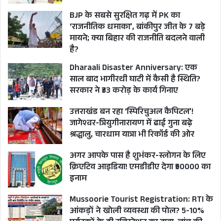
BJP के सबसे सुरक्षित गढ़ में PK का
‘राजनीतिक धमाका’, बांकीपुर जीत के 7 बड़े
मायने; क्या बिहार की राजनीति बदलने वाली
है?
Dharaali Disaster Anniversary: एक
साल बाद भागीरथी घाटी में कैसी है स्थिति?
सरकार ने ₹33 करोड़ के कार्य गिनाए
उत्तराखंड बन रहा ‘स्पिरिचुअल कैपिटल’!
जागेश्वर-त्रियुगीनारायण में ढाई गुना बढ़े
श्रद्धालु, चारधाम यात्रा भी रिकॉर्ड की ओर
अगर आपके पास है शुभंकर-स्लोगन के लिए
क्रिएटिव आइडिया! एमडीडीए देगा ₹50000 का
इनाम
Mussoorie Tourist Registration: RTI के
आंकड़ों ने खोली व्यवस्था की पोल? 5-10%