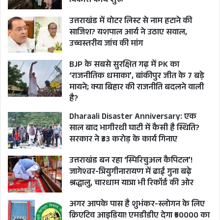
विकास कार्य शुरू
उत्तराखंड में वोटर लिस्ट से नाम हटाने की
साजिश? यशपाल आर्य ने उठाए सवाल,
उच्चस्तरीय जांच की मांग
BJP के सबसे सुरक्षित गढ़ में PK का
‘राजनीतिक धमाका’, बांकीपुर जीत के 7 बड़े
मायने; क्या बिहार की राजनीति बदलने वाली
है?
Dharaali Disaster Anniversary: एक
साल बाद भागीरथी घाटी में कैसी है स्थिति?
सरकार ने ₹33 करोड़ के कार्य गिनाए
उत्तराखंड बन रहा ‘स्पिरिचुअल कैपिटल’!
जागेश्वर-त्रियुगीनारायण में ढाई गुना बढ़े
श्रद्धालु, चारधाम यात्रा भी रिकॉर्ड की ओर
अगर आपके पास है शुभंकर-स्लोगन के लिए
क्रिएटिव आइडिया! एमडीडीए देगा ₹50000 का