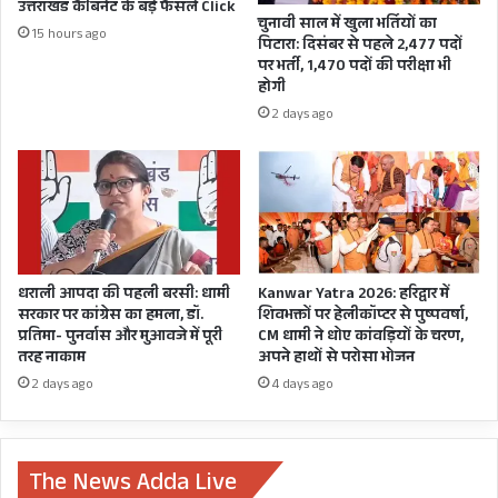
उत्तराखंड कैबिनेट के बड़े फैसले Click
चुनावी साल में खुला भर्तियों का
15 hours ago
पिटारा: दिसंबर से पहले 2,477 पदों
पर भर्ती, 1,470 पदों की परीक्षा भी
होगी
2 days ago
धराली आपदा की पहली बरसी: धामी
Kanwar Yatra 2026: हरिद्वार में
सरकार पर कांग्रेस का हमला, डॉ.
शिवभक्तों पर हेलीकॉप्टर से पुष्पवर्षा,
प्रतिमा- पुनर्वास और मुआवजे में पूरी
CM धामी ने धोए कांवड़ियों के चरण,
तरह नाकाम
अपने हाथों से परोसा भोजन
2 days ago
4 days ago
The News Adda Live