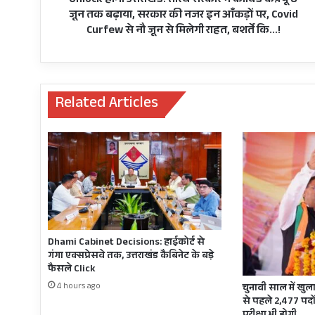
Unlock होगा उत्तराखंड: तीरथ सरकार ने कोविड कर्फ़्यू 8
तक
जून तक बढ़ाया, सरकार की नजर इन आँकड़ों पर, Covid
बढ़ाया,
Curfew से नौ जून से मिलेगी राहत, बशर्ते कि…!
सरकार
की
नजर
इन
Related Articles
आँकड़ों
पर,
Covid
Curfew
से
नौ
जून
से
मिलेगी
राहत,
Dhami Cabinet Decisions: हाईकोर्ट से
बशर्ते
गंगा एक्सप्रेसवे तक, उत्तराखंड कैबिनेट के बड़े
कि…!
फैसले Click
4 hours ago
चुनावी साल में खुला
से पहले 2,477 पदों