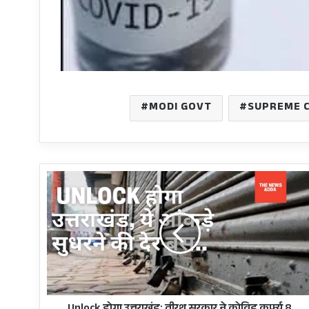
MODI GOVT
SUPREME 
Unlock
होगा
उत्तराखंड:
तीरथ
सरकार
ने
कोविड
कर्फ़्यू
8
जून