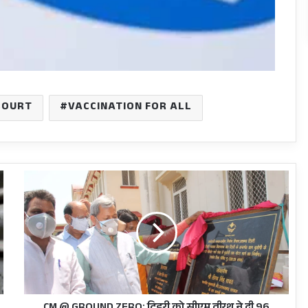
COURT
VACCINATION FOR ALL
CM
@
GROUND
ZERO:
टिहरी
को
सीएम
तीरथ
ने
दी