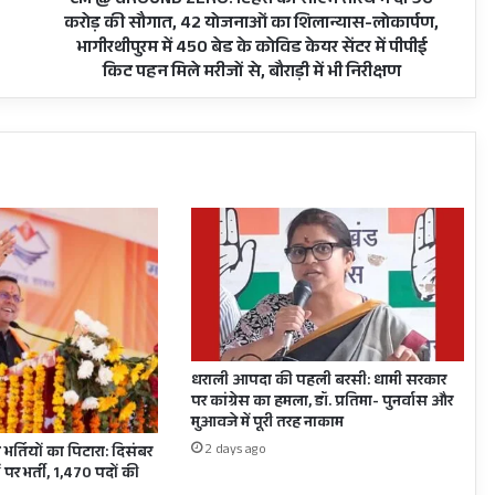
CM @ GROUND ZERO: टिहरी को सीएम तीरथ ने दी 96
96
करोड़ की सौगात, 42 योजनाओं का शिलान्यास-लोकार्पण,
करोड़
भागीरथीपुरम में 450 बेड के कोविड केयर सेंटर में पीपीई
की
किट पहन मिले मरीजों से, बौराड़ी में भी निरीक्षण
सौगात,
42
योजनाओं
का
शिलान्यास-
लोकार्पण,
भागीरथीपुरम
में
450
बेड
के
कोविड
केयर
धराली आपदा की पहली बरसी: धामी सरकार
सेंटर
पर कांग्रेस का हमला, डॉ. प्रतिमा- पुनर्वास और
में
मुआवजे में पूरी तरह नाकाम
पीपीई
2 days ago
 भर्तियों का पिटारा: दिसंबर
किट
 पर भर्ती, 1,470 पदों की
पहन