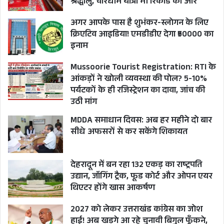
श्रद्धालु, चारधाम यात्रा भी रिकॉर्ड की ओर
अगर आपके पास है शुभंकर-स्लोगन के लिए
क्रिएटिव आइडिया! एमडीडीए देगा ₹50000 का
इनाम
Mussoorie Tourist Registration: RTI के
आंकड़ों ने खोली व्यवस्था की पोल? 5-10%
पर्यटकों के ही रजिस्ट्रेशन का दावा, जांच की
उठी मांग
MDDA समाधान दिवस: अब हर महीने दो बार
सीधे अफसरों से कर सकेंगे शिकायत
देहरादून में बन रहा 132 एकड़ का राष्ट्रपति
उद्यान, जॉगिंग ट्रैक, फूड कोर्ट और ओपन एयर
थिएटर होंगे खास आकर्षण
2027 को लेकर उत्तराखंड कांग्रेस का जोश
हाई! अब खड़गे आ रहे चुनावी बिगुल फूँकने,