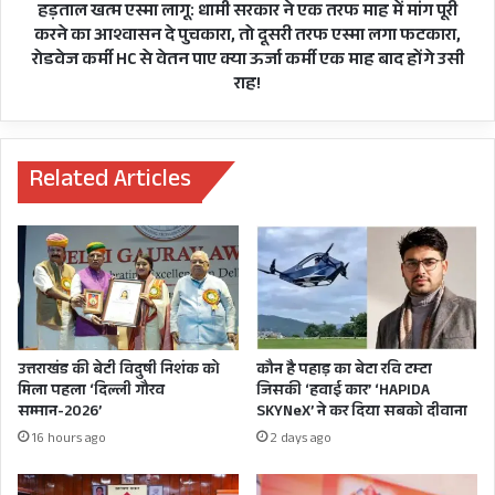
ख़त्म
माह
हड़ताल खत्म एस्मा लागू: धामी सरकार ने एक तरफ माह में मांग पूरी
में
करने का आश्वासन दे पुचकारा, तो दूसरी तरफ एस्मा लगा फटकारा,
मांग
रोडवेज कर्मी HC से वेतन पाए क्या ऊर्जा कर्मी एक माह बाद होंगे उसी
पूरी
राह!
करने
का
आश्वासन
दे
Related Articles
पुचकारा,
तो
दूसरी
तरफ
एस्मा
लगा
फटकारा,
रोडवेज
उत्तराखंड की बेटी विदुषी निशंक को
कौन है पहाड़ का बेटा रवि टम्टा
कर्मी
मिला पहला ‘दिल्ली गौरव
जिसकी ‘हवाई कार’ ‘HAPIDA
HC
सम्मान-2026’
SKYNeX’ ने कर दिया सबको दीवाना
से
16 hours ago
2 days ago
वेतन
पाए