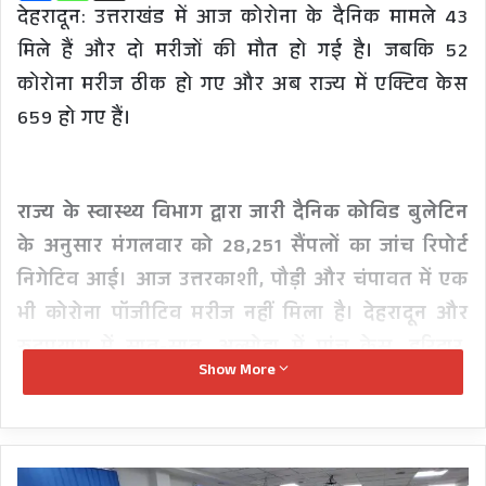
देहरादून: उत्तराखंड में आज कोरोना के दैनिक मामले 43
मिले हैं और दो मरीजों की मौत हो गई है। जबकि 52
कोरोना मरीज ठीक हो गए और अब राज्य में एक्टिव केस
659 हो गए हैं।
राज्य के स्वास्थ्य विभाग द्वारा जारी दैनिक कोविड बुलेटिन
के अनुसार मंगलवार को 28,251 सैंपलों का जांच रिपोर्ट
निगेटिव आई। आज उत्तरकाशी, पौड़ी और चंपावत में एक
भी कोरोना पॉजीटिव मरीज नहीं मिला है। देहरादून और
रुद्रप्रयाग में सात-सात, अल्मोड़ा में पांच केस, हरिद्वार,
Show More
नैनीताल व पिथौरागढ़ में तीन-तीन केस, बागेश्वर में दो,
टिहरी व चमोली में एक-एक केस मिला है।
झुकी