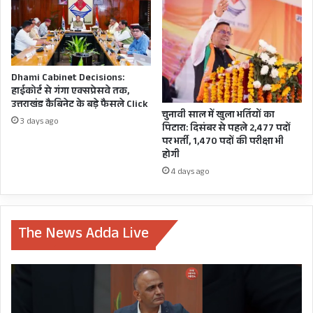
क्या
ऊर्जा
कर्मी
एक
माह
बाद
Dhami Cabinet Decisions:
होंगे
हाईकोर्ट से गंगा एक्सप्रेसवे तक,
उसी
उत्तराखंड कैबिनेट के बड़े फैसले Click
चुनावी साल में खुला भर्तियों का
राह!
3 days ago
पिटारा: दिसंबर से पहले 2,477 पदों
पर भर्ती, 1,470 पदों की परीक्षा भी
होगी
4 days ago
The News Adda Live