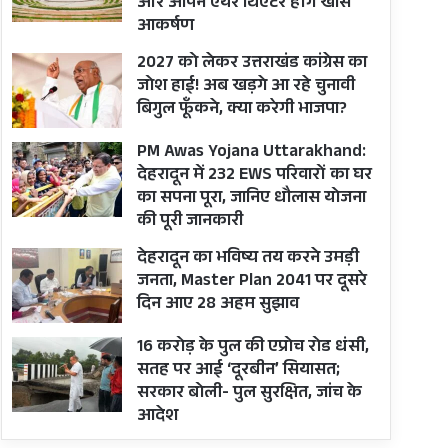
और ओपन एयर थिएटर होंगे खास
आकर्षण
2027 को लेकर उत्तराखंड कांग्रेस का
जोश हाई! अब खड़गे आ रहे चुनावी
बिगुल फूँकने, क्या करेगी भाजपा?
PM Awas Yojana Uttarakhand:
देहरादून में 232 EWS परिवारों का घर
का सपना पूरा, जानिए धौलास योजना
की पूरी जानकारी
देहरादून का भविष्य तय करने उमड़ी
जनता, Master Plan 2041 पर दूसरे
दिन आए 28 अहम सुझाव
16 करोड़ के पुल की एप्रोच रोड धंसी,
सतह पर आई ‘दूरबीन’ सियासत;
सरकार बोली- पुल सुरक्षित, जांच के
आदेश