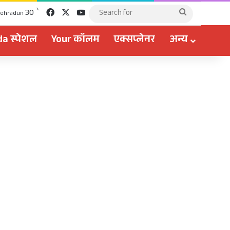
Facebook
X
YouTube
℃
30
Search
ehradun
for
a स्पेशल
Your कॉलम
एक्सप्लेनर
अन्य