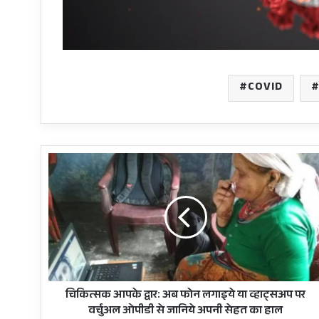
COVID
चिकित्सक
आपके
द्वार:
अब
फोन
लगाइये
या
व्हाट्सअप
पर
वर्चुअल
चिकित्सक आपके द्वार: अब फोन लगाइये या व्हाट्सअप पर
ओपीडी
वर्चुअल ओपीडी से जानिये अपनी सेहत का हाल