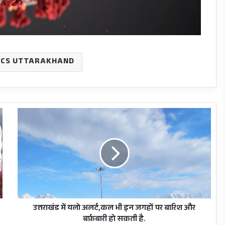
CS UTTARAKHAND
उत्तराखंड
में
यलो
अलर्ट,कल
भी
इन
जगहों
पर
बारिश
और
उत्तराखंड में यलो अलर्ट,कल भी इन जगहों पर बारिश और
बर्फ़बारी
बर्फ़बारी हो सकती है.