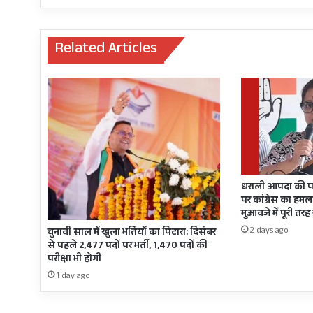
से
जानिये
अपनी
Related Articles
सेहत
का
हाल
धराली आपदा की प
पर कांग्रेस का हमला
मुआवजे में पूरी तर
2 days ago
चुनावी साल में खुला भर्तियों का पिटारा: दिसंबर
से पहले 2,477 पदों पर भर्ती, 1,470 पदों की
परीक्षा भी होगी
1 day ago