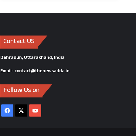
Contact US
Dehradun, Uttarakhand, India
Email:-contact@thenewsadda.in
Follow Us on
Facebook
X
YouTube