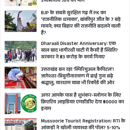
उच्चस्तरीय जांच की मांग
BJP के सबसे सुरक्षित गढ़ में PK का
‘राजनीतिक धमाका’, बांकीपुर जीत के 7 बड़े
मायने; क्या बिहार की राजनीति बदलने वाली
है?
Dharaali Disaster Anniversary: एक
साल बाद भागीरथी घाटी में कैसी है स्थिति?
सरकार ने ₹33 करोड़ के कार्य गिनाए
उत्तराखंड बन रहा ‘स्पिरिचुअल कैपिटल’!
जागेश्वर-त्रियुगीनारायण में ढाई गुना बढ़े
श्रद्धालु, चारधाम यात्रा भी रिकॉर्ड की ओर
अगर आपके पास है शुभंकर-स्लोगन के लिए
क्रिएटिव आइडिया! एमडीडीए देगा ₹50000 का
इनाम
Mussoorie Tourist Registration: RTI के
आंकड़ों ने खोली व्यवस्था की पोल? 5-10%