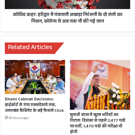
खजानदास, धर्मपुर विधायक विनोद चमोली, मेयर सुनील
के
दो
उनियाल गामा, जिलाधिकारी डा0 आशीष कुमार श्रीवास्तव,
संतों
कोविड कहर: हरिद्वार में पंचायती अखाड़ा निरंजनी के दो संतों का
नगर आयुक्त विनय शंकर पाण्डेय, सीईओ कैंट तनु जैन,
का
निधन, कोरोना से अब तक नौ की गई जान
निधन,
स्वास्थ्य निदेशक भारती राणा मौजूद रहे.
कोरोना
से
अब
Related Articles
GANESHJOSHI
तक
नौ
की
गई
जान
Dhami Cabinet Decisions:
हाईकोर्ट से गंगा एक्सप्रेसवे तक,
उत्तराखंड कैबिनेट के बड़े फैसले Click
चुनावी साल में खुला भर्तियों का
14 hours ago
पिटारा: दिसंबर से पहले 2,477 पदों
पर भर्ती, 1,470 पदों की परीक्षा भी
होगी