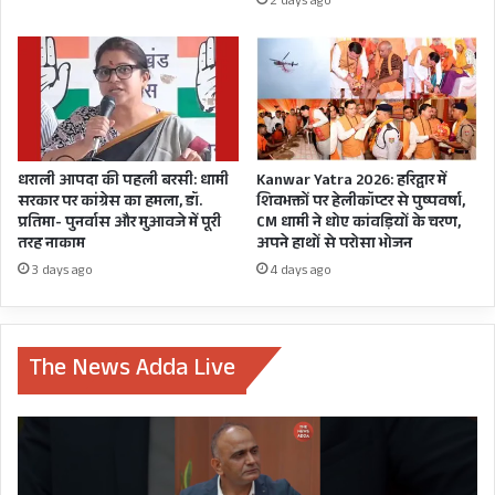
2 days ago
प्रत्याशी गणेश गोदियाल अपना नामांकन पत्र दाखिल करेंगे
तब उनके समर्थन में पार्टी के कौन कौन से दिग्गज और
कितनी बड़ी संख्या में भीड़ जुटती है।
धराली आपदा की पहली बरसी: धामी
Kanwar Yatra 2026: हरिद्वार में
सरकार पर कांग्रेस का हमला, डॉ.
शिवभक्तों पर हेलीकॉप्टर से पुष्पवर्षा,
प्रतिमा- पुनर्वास और मुआवजे में पूरी
CM धामी ने धोए कांवड़ियों के चरण,
तरह नाकाम
अपने हाथों से परोसा भोजन
3 days ago
4 days ago
The News Adda Live
ज्ञात हो कि गढ़वाल लोकसभा सीट पर बीजेपी प्रत्याशी