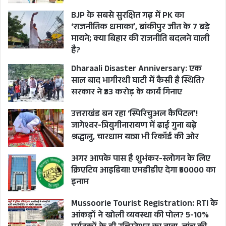
BJP के सबसे सुरक्षित गढ़ में PK का
‘राजनीतिक धमाका’, बांकीपुर जीत के 7 बड़े
मायने; क्या बिहार की राजनीति बदलने वाली
है?
Dharaali Disaster Anniversary: एक
साल बाद भागीरथी घाटी में कैसी है स्थिति?
सरकार ने ₹33 करोड़ के कार्य गिनाए
उत्तराखंड बन रहा ‘स्पिरिचुअल कैपिटल’!
जागेश्वर-त्रियुगीनारायण में ढाई गुना बढ़े
श्रद्धालु, चारधाम यात्रा भी रिकॉर्ड की ओर
अगर आपके पास है शुभंकर-स्लोगन के लिए
क्रिएटिव आइडिया! एमडीडीए देगा ₹50000 का
इनाम
Mussoorie Tourist Registration: RTI के
आंकड़ों ने खोली व्यवस्था की पोल? 5-10%