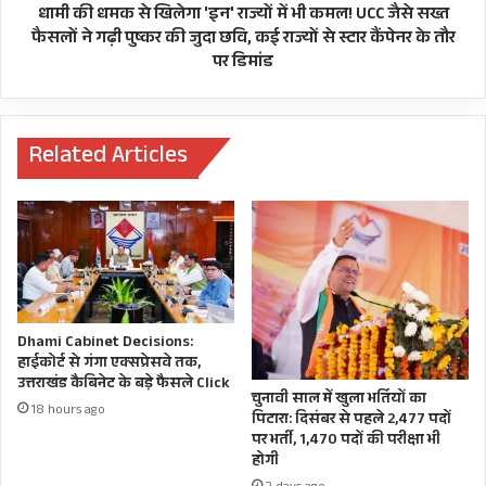
जीत
कमल!
धामी की धमक से खिलेगा 'इन' राज्यों में भी कमल! UCC जैसे सख्त
की
UCC
फैसलों ने गढ़ी पुष्कर की जुदा छवि, कई राज्यों से स्टार कैंपेनर के तौर
हुंकार
जैसे
पर डिमांड
सख्त
फैसलों
ने
गढ़ी
Related Articles
आज बीजेपी के राष्ट्रीय मीडिया प्रमुख अनिल बलूनी के
पुष्कर
नामांकन में समर्थन देने केंद्रीय मंत्री स्मृति ईरानी पौड़ी
की
जुदा
पहुंचीं। जबकि राज्य स्तरीय नेताओं में मुख्यमंत्री पुष्कर सिंह
छवि,
धामी से लेकर पूर्व सीएम रमेश पोखरियाल निशंक,
कई
राज्यों
गढ़वाल से वर्तमान सांसद तीरथ सिंह रावत, कैबिनेट मंत्री
से
सुबोध उनियाल, डॉ धन सिंह रावत सहित अनेक नेता जुटें।
स्टार
Dhami Cabinet Decisions:
कैंपेनर
पौड़ी के रामलीला मैदान में बीजेपी प्रत्याशी अनिल बलूनी
हाईकोर्ट से गंगा एक्सप्रेसवे तक,
के
उत्तराखंड कैबिनेट के बड़े फैसले Click
के समर्थन में हुई रैली में बड़ी संख्या में जनता उमड़ी। जाहिर
तौर
चुनावी साल में खुला भर्तियों का
18 hours ago
पिटारा: दिसंबर से पहले 2,477 पदों
पर
है बलूनी के नामांकन के बहाने हुए इस शक्ति प्रदर्शन के
पर भर्ती, 1,470 पदों की परीक्षा भी
डिमांड
बाद अब देखना दिलचस्प होगा कि बुधवार को जब कांग्रेस
होगी