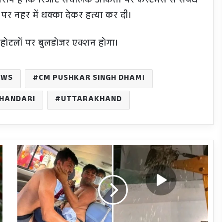
रोप है कि रिजॉर्ट संचालक अंकिता पर कस्टमर्स से संबंध
पर नहर में धक्का देकर हत्या कर दी।
 होटलों पर बुलडोजर एक्शन होगा।
EWS
CM PUSHKAR SINGH DHAMI
BHANDARI
UTTARAKHAND
Justice
for
Ankita
हत्यारोपी
BJP
नेता
के