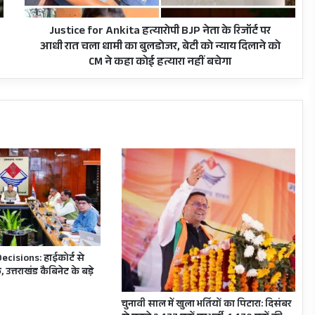
रिजॉर्ट
पर
आधी
Justice for Ankita हत्यारोपी BJP नेता के रिजॉर्ट पर
रात
आधी रात चला धामी का बुलडोजर, बेटी को न्याय दिलाने को
चला
CM ने कहा कोई हत्यारा नहीं बचेगा
धामी
का
बुलडोजर,
बेटी
को
न्याय
दिलाने
को
CM
ने
कहा
कोई
हत्यारा
cisions: हाईकोर्ट से
नहीं
 उत्तराखंड कैबिनेट के बड़े
बचेगा
चुनावी साल में खुला भर्तियों का पिटारा: दिसंबर