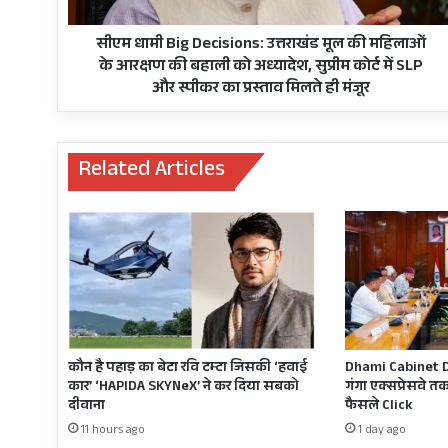
महिलाओं
के
आरक्षण
सीएम धामी Big Decisions: उत्तराखंड मूल की महिलाओं
की
के आरक्षण की बहाली को अध्यादेश, सुप्रीम कोर्ट में SLP
बहाली
और स्पीकर का प्रस्ताव मिलते ही मंजूर
को
अध्यादेश,
सुप्रीम
Related Articles
कोर्ट
में
SLP
और
स्पीकर
का
प्रस्ताव
मिलते
ही
मंजूर
कौन है पहाड़ का बेटा रवि टम्टा जिसकी ‘हवाई
Dhami Cabinet De
कार’ ‘HAPIDA SKYNeX’ ने कर दिया सबको
गंगा एक्सप्रेसवे तक,
दीवाना
फैसले Click
11 hours ago
1 day ago