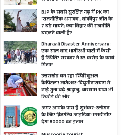
BJP के सबसे सुरक्षित गढ़ में PK का
‘राजनीतिक धमाका’, बांकीपुर जीत के
7 बड़े मायने; क्या बिहार की राजनीति
बदलने वाली है?
Dharaali Disaster Anniversary:
एक साल बाद भागीरथी घाटी में कैसी
है स्थिति? सरकार ने ₹33 करोड़ के कार्य
गिनाए
उत्तराखंड बन रहा ‘स्पिरिचुअल
कैपिटल’! जागेश्वर-त्रियुगीनारायण में
ढाई गुना बढ़े श्रद्धालु, चारधाम यात्रा भी
रिकॉर्ड की ओर
अगर आपके पास है शुभंकर-स्लोगन
के लिए क्रिएटिव आइडिया! एमडीडीए
देगा ₹50000 का इनाम